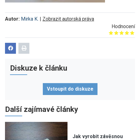
Autor:
Mirka K.
|
Zobrazit autorská práva
Hodnocení
Give it 1/5
Give it 2/5
Give it 3/5
Give it 4/5
Give it 5/5
Diskuze k článku
Vstoupit do diskuze
Další zajímavé články
Jak vyrobit závěsnou