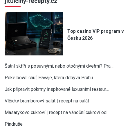
jitulciny-recepty.cz
Top casino VIP program v
Česku 2026
Šatní skříň s posuvnými, nebo otočnými dveřmi? Pra…
Poke bowl: chuť Havaje, která dobývá Prahu
Jak připravit pokrmy inspirované luxusními restaur…
Vlčický bramborový salát | recept na salát
Masarykovo cukroví | recept na vánoční cukroví od…
Pindruše