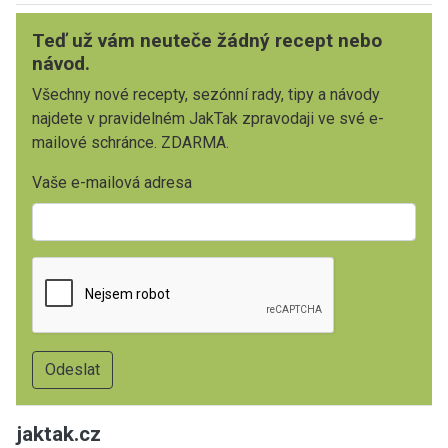
Teď už vám neuteče žádný recept nebo
návod.
Všechny nové recepty, sezónní rady, tipy a návody
najdete v pravidelném JakTak zpravodaji ve své e-
mailové schránce. ZDARMA.
Vaše e-mailová adresa
jaktak.cz