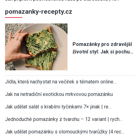
pomazanky-recepty.cz
Pomazánky pro zdravější
životní styl: Jak si pochu…
Jídla, která nachystat na večírek s tématem online…
Jak na netradiční exotickou mrkvovou pomazánku
Jak udělat salát s krabími tyčinkami 7× jinak | re…
Jednoduché pomazánky z tvarohu – 12 variant | rych…
Jak udělat pomazánku s olomouckými tvarůžky |4 rec…