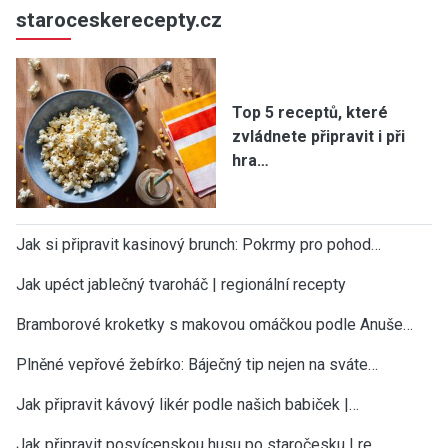
staroceskerecepty.cz
Top 5 receptů, které
zvládnete připravit i při
hra…
Jak si připravit kasinový brunch: Pokrmy pro pohod…
Jak upéct jablečný tvaroháč | regionální recepty
Bramborové kroketky s makovou omáčkou podle Anuše…
Plněné vepřové žebírko: Báječný tip nejen na sváte…
Jak připravit kávový likér podle našich babiček |…
Jak připravit posvícenskou husu po staročesku | re…