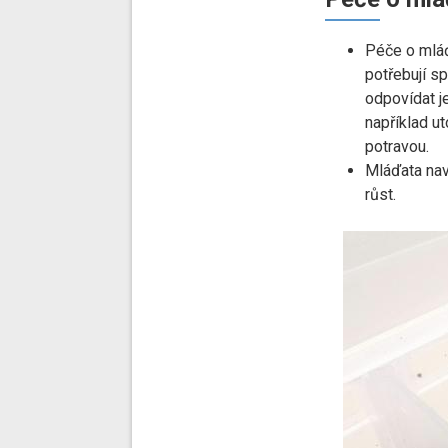
Péče o mláď
potřebují sp
odpovídat je
například u
potravou.
Mláďata nav
růst.