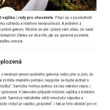
 vajíčka | rady pro chovatele.
Plazi se v posledních
ému vzhledu a relativní nenáročnosti. A jedněmi z
u právě gekoni. Možná se ale i právě vám stalo, že vaše
sledujícím článku se dozvíte, jak se správně postarat
nadílku snesla.
oplozená
v terárium jenom jediného gekona, nebo jste si jisti, že
a zvířata stejného pohlaví, nejspíše se bude jednat o
nůšku“. Samičky mohou jednou za čas naklást vejce, i
 oplozená. V takovém případě můžete vajíčka s klidným
dit. Samičce nabídněte větší množství vápníku a
tože i když je vajíčko „prázdné“, i tak je toto období pro ni