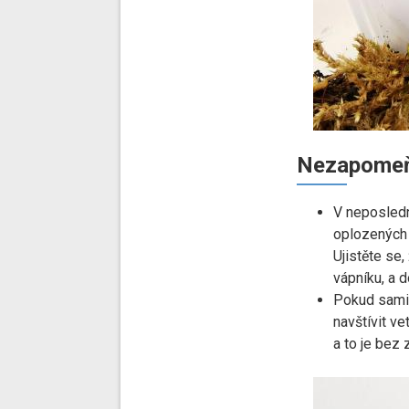
Nezapomeň
V neposledn
oplozených 
Ujistěte se
vápníku, a 
Pokud samič
navštívit ve
a to je bez 