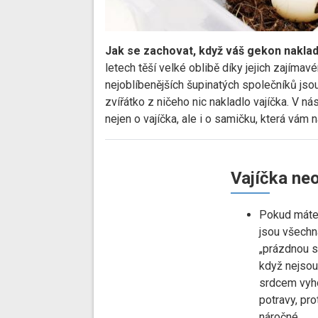
Jak se zachovat, když váš gekon nakladl
letech těší velké oblibě díky jejich zajímav
nejoblíbenějších šupinatých společníků jso
zvířátko z ničeho nic nakladlo vajíčka. V ná
nejen o vajíčka, ale i o samičku, která vám 
Vajíčka ne
Pokud máte 
jsou všechn
„prázdnou s
když nejsou
srdcem vyho
potravy, pro
náročné.