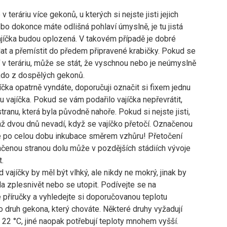
 teráriu více gekonů, u kterých si nejste jisti jejich
bo dokonce máte odlišná pohlaví úmyslně, je tu jistá
ajíčka budou oplozená. V takovém případě je dobré
dat a přemístit do předem připravené krabičky. Pokud se
jí v teráriu, může se stát, že vyschnou nebo je neúmyslně
kdo z dospělých gekonů.
íčka opatrně vyndáte, doporučuji označit si fixem jednu
nu vajíčka. Pokud se vám podařilo vajíčka nepřevrátit,
tranu, která byla původně nahoře. Pokud si nejste jisti,
až dvou dnů nevadí, když se vajíčko přetočí. Označenou
e po celou dobu inkubace směrem vzhůru! Přetočení
ačenou stranou dolu může v pozdějších stádiích vývoje
t.
 vajíčky by měl být vlhký, ale nikdy ne mokrý, jinak by
la zplesnivět nebo se utopit. Podívejte se na
 příručky a vyhledejte si doporučovanou teplotu
o druh gekona, který chováte. Některé druhy vyžadují
e 22 °C, jiné naopak potřebují teploty mnohem vyšší.