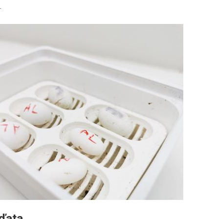
.
ďata