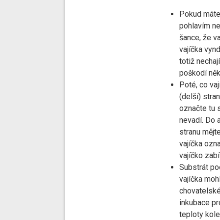
Pokud máte v
pohlavím ne
šance, že v
vajíčka vyn
totiž necha
poškodí ně
Poté, co vaj
(delší) stra
označte tu s
nevadí. Do 
stranu mějt
vajíčka ozn
vajíčko zabí
Substrát pod
vajíčka moh
chovatelské
inkubace pr
teploty kol