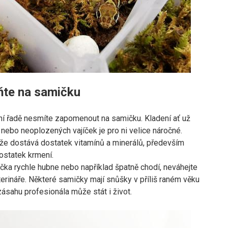
te na samičku
í řadě nesmíte zapomenout na samičku. Kladení ať už
nebo neoplozených vajíček je pro ni velice náročné.
, že dostává dostatek vitamínů a minerálů, především
dostatek krmení.
ka rychle hubne nebo například špatně chodí, neváhejte
terináře. Některé samičky mají snůšky v příliš raném věku
zásahu profesionála může stát i život.