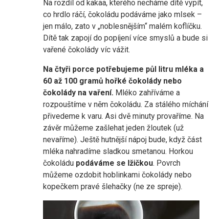
Na rozdíl od kakaa, kterého necháme dítě vypít,
co hrdlo ráčí, čokoládu podáváme jako mlsek –
jen málo, zato v „noblesnějším“ malém koflíčku.
Dítě tak zapojí do popíjení více smyslů a bude si
vařené čokolády víc vážit.
Na čtyři porce potřebujeme půl litru mléka a
60 až 100 gramů hořké čokolády nebo
čokolády na vaření.
Mléko zahříváme a
rozpouštíme v něm čokoládu. Za stálého míchání
přivedeme k varu. Asi dvě minuty provaříme. Na
závěr můžeme zašlehat jeden žloutek (už
nevaříme). Ještě hutnější nápoj bude, když část
mléka nahradíme sladkou smetanou. Horkou
čokoládu
podáváme se lžičkou
. Povrch
můžeme ozdobit hoblinkami čokolády nebo
kopečkem pravé šlehačky (ne ze spreje).