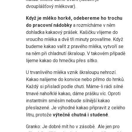
dvouplášťový mlékovar).
Když je mléko horké, odebereme ho trochu
do pracovní nádobky
a rozmícháme v něm
dohladka kakaový prášek. Kašičku vlijeme do
vroucího mléka a dvě tři minuty provaříme. Když
budeme kakao vařit z pravého mléka, vytvoří se
na něm při chladnutí škraloup. V takovém případě
lijeme kakao do hrnečku přes sítko.
U trvanlivého mléka vznik škraloupu nehrozí.
Kakao nalijeme do konvice nebo přímo do hrnků.
Každý si přisladí podle chuti. Máme-li rádi silné
tmavé nahořklé kakao, dáme prášku víc. Oproti
instantním směsím nebude silnější kakao
přeslazené. Je výhodné kakao připravit z celého
litru, protože
výtečně chutná i studené
.
Granko: Je dobré mít ho v zásobě. Ale jen pro