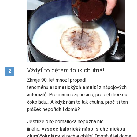
Vždyť to dětem tolik chutná!
2
Zkraje 90. let mnozí propadli
fenoménu
aromatických emulzí
z nápojových
automatů. Pro mámu capuccino, pro děti horkou
čokoládu… A když nám to tak chutná, proč si ten
prášek nepořídit i domů?
Jestliže dítě odmalička nepozná nic
jiného,
vysoce kalorický nápoj s chemickou
chutí čokolády
si rychle oblíbí. Dostává jej doma