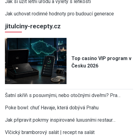
Jak si užít letní úrodu a výlety s lehkostí
Jak uchovat rodinné hodnoty pro budoucí generace
jitulciny-recepty.cz
Top casino VIP program v
Česku 2026
Šatní skříň s posuvnými, nebo otočnými dveřmi? Pra…
Poke bowl: chuť Havaje, která dobývá Prahu
Jak připravit pokrmy inspirované luxusními restaur…
Vlčický bramborový salát | recept na salát