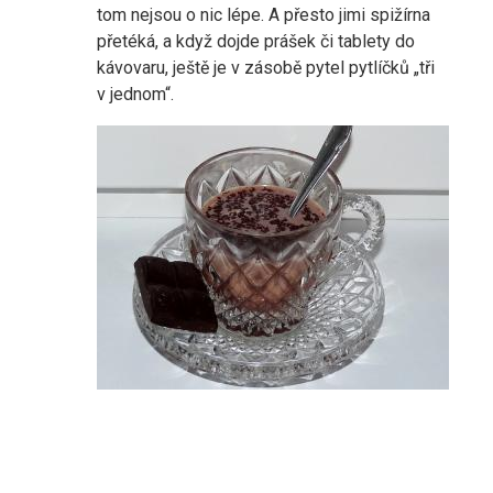
tom nejsou o nic lépe. A přesto jimi spižírna
přetéká, a když dojde prášek či tablety do
kávovaru, ještě je v zásobě pytel pytlíčků „tři
v jednom“.