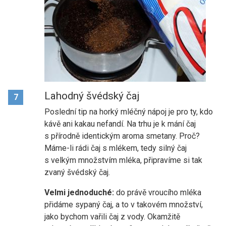
Lahodný švédský čaj
7
Poslední tip na horký mléčný nápoj je pro ty, kdo
kávě ani kakau nefandí. Na trhu je k mání čaj
s přírodně identickým aroma smetany. Proč?
Máme-li rádi čaj s mlékem, tedy silný čaj
s velkým množstvím mléka, připravíme si tak
zvaný švédský čaj.
Velmi jednoduché:
do právě vroucího mléka
přidáme sypaný čaj, a to v takovém množství,
jako bychom vařili čaj z vody. Okamžitě