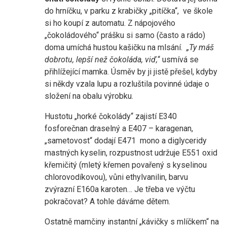
do hrníčku, v parku z krabičky „pitíčka“, ve škole
si ho koupí z automatu. Z nápojového
„čokoládového“ prášku si samo (často a rádo)
doma umíchá hustou kašičku na mlsání.
„Ty máš
dobrotu, lepší než čokoláda, viď,
“ usmívá se
přihlížející mamka. Úsměv by ji jistě přešel, kdyby
si někdy vzala lupu a rozluštila povinné údaje o
složení na obalu výrobku.
Hustotu „horké čokolády“ zajistí E340
fosforečnan draselný a E407 – karagenan,
„sametovost“ dodají E471 mono a diglyceridy
mastných kyselin, rozpustnost udržuje E551 oxid
křemičitý (mletý křemen povařený s kyselinou
chlorovodíkovou), vůni ethylvanilin, barvu
zvýrazní E160a karoten… Je třeba ve výčtu
pokračovat? A tohle dáváme dětem.
Ostatně mamčiny instantní „kávičky s mlíčkem“ na