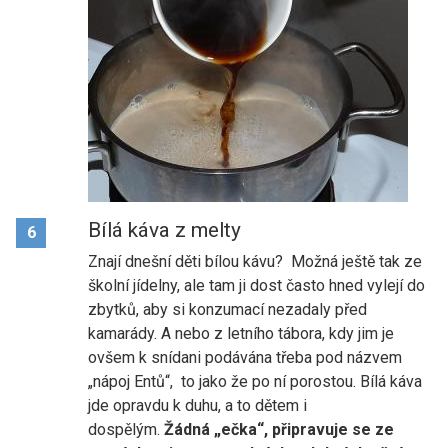
Bílá káva z melty
6
Znají dnešní děti bílou kávu? Možná ještě tak ze
školní jídelny, ale tam ji dost často hned vylejí do
zbytků, aby si konzumací nezadaly před
kamarády. A nebo z letního tábora, kdy jim je
ovšem k snídani podávána třeba pod názvem
„nápoj Entů“, to jako že po ní porostou. Bílá káva
jde opravdu k duhu, a to dětem i
dospělým.
Žádná „ečka“, připravuje se ze