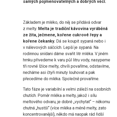
samých pojmenovatelných a dobrých věcí.
Základem je mléko, do něj se přidává odvar
z melty.
Melta je tradiční kávovina vyráběná
ze žita, ječmene, kořene cukrové řepy a
kořene čekanky.
Dá se koupit sypaná nebo i
v nálevových sáčcích. Lepší je sypaná. Na
rodinnou snídani dáme svařit litr mléka. V jiném
hrnku přivedeme k varu půl litru vody, nasypeme
tři rovné lžíce melty, chvíli povaříme, odstavíme,
necháme asi čtyři minuty louhovat a pak
přecedíme do mléka. Společně provaříme.
Tato fáze je variabilní a velmi záleží na osobních
chutích. Poměr mléka a melty, jakož i sílu
meltového odvaru, je dobré „vychytat“ – někomu
chutná „hustší“ (více mléka a méně melty, zato
koncentrovanější), někdo má naopak rád řidší