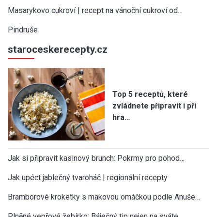
Masarykovo cukroví | recept na vánoční cukroví od…
Pindruše
staroceskerecepty.cz
Top 5 receptů, které
zvládnete připravit i při
hra…
Jak si připravit kasinový brunch: Pokrmy pro pohod…
Jak upéct jablečný tvaroháč | regionální recepty
Bramborové kroketky s makovou omáčkou podle Anuše…
Plněné vepřové žebírko: Báječný tip nejen na sváte…