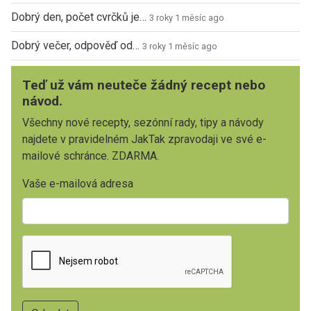
Dobrý den, počet cvrčků je…
3 roky 1 měsíc ago
Dobrý večer, odpověď od…
3 roky 1 měsíc ago
Teď už vám neuteče žádný recept nebo
návod.
Všechny nové recepty, sezónní rady, tipy a návody
najdete v pravidelném JakTak zpravodaji ve své e-
mailové schránce. ZDARMA.
Vaše e-mailová adresa