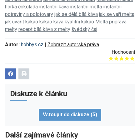
horká čokoláda
instantní káva
instantní melta
instantní
potraviny a polotovary
jak se dělá bílá káva
jak se vaří melta
jak uvařit kakao
kakao
káva
kvalitní kakao
Melta
příprava
melty
recept bílá káva z melty
švédský čaj
Autor:
hobbys.cz
|
Zobrazit autorská práva
Hodnocení
Give it 1/5
Give it 2/5
Give it 3/5
Give it 4/5
Give it 5/5
Diskuze k článku
Vstoupit do diskuze (5)
Další zajímavé články