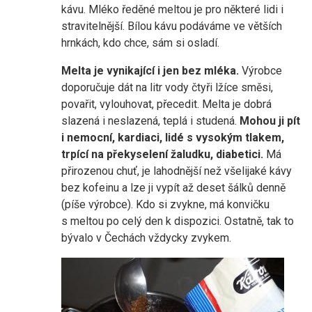
kávu. Mléko ředěné meltou je pro některé lidi i
stravitelnější. Bílou kávu podáváme ve větších
hrnkách, kdo chce, sám si osladí.
Melta je vynikající i jen bez mléka.
Výrobce
doporučuje dát na litr vody čtyři lžíce směsi,
povařit, vylouhovat, přecedit. Melta je dobrá
slazená i neslazená, teplá i studená.
Mohou ji pít
i nemocní, kardiaci, lidé s vysokým tlakem,
trpící na překyselení žaludku, diabetici.
Má
přirozenou chuť, je lahodnější než všelijaké kávy
bez kofeinu a lze ji vypít až deset šálků denně
(píše výrobce). Kdo si zvykne, má konvičku
s meltou po celý den k dispozici. Ostatně, tak to
bývalo v Čechách vždycky zvykem.