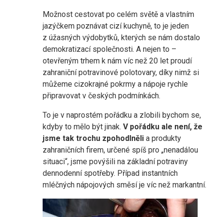
Možnost cestovat po celém světě a vlastním
jazýčkem poznávat cizí kuchyně, to je jeden
z úžasných výdobytků, kterých se nám dostalo
demokratizací společnosti. A nejen to –
otevřeným trhem k nám víc než 20 let proudí
zahraniční potravinové polotovary, díky nimž si
můžeme cizokrajné pokrmy a nápoje rychle
připravovat v českých podmínkách.
To je v naprostém pořádku a zlobili bychom se,
kdyby to mělo být jinak.
V pořádku ale není, že
jsme tak trochu zpohodlněli
a produkty
zahraničních firem, určené spíš pro „nenadálou
situaci“, jsme povýšili na základní potraviny
dennodenní spotřeby. Případ instantních
mléčných nápojových směsí je víc než markantní.