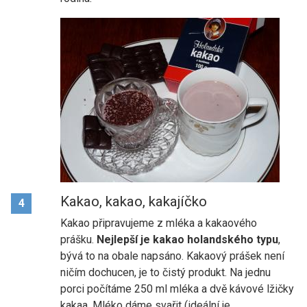
Kakao, kakao, kakajíčko
4
Kakao připravujeme z mléka a kakaového
prášku.
Nejlepší je kakao holandského typu
,
bývá to na obale napsáno. Kakaový prášek není
ničím dochucen, je to čistý produkt. Na jednu
porci počítáme 250 ml mléka a dvě kávové lžičky
kakaa. Mléko dáme svařit (ideální je