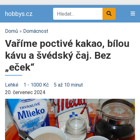
hobbys.cz
Domů
»
Domácnost
Vaříme poctivé kakao, bílou
kávu a švédský čaj. Bez
„eček“
Lehké
1 - 1000 Kč
5 až 10 minut
20. červenec 2024