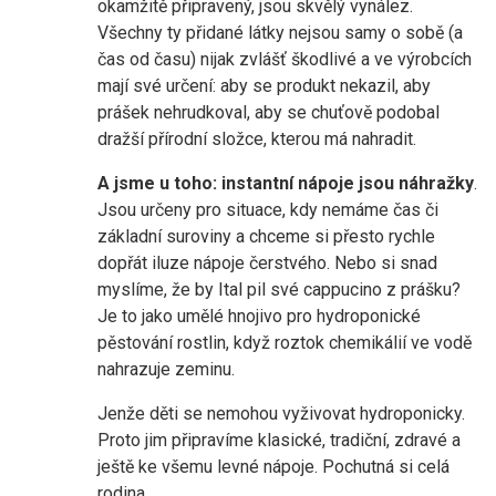
okamžitě připravený, jsou skvělý vynález.
Všechny ty přidané látky nejsou samy o sobě (a
čas od času) nijak zvlášť škodlivé a ve výrobcích
mají své určení: aby se produkt nekazil, aby
prášek nehrudkoval, aby se chuťově podobal
dražší přírodní složce, kterou má nahradit.
A jsme u toho: instantní nápoje jsou náhražky
.
Jsou určeny pro situace, kdy nemáme čas či
základní suroviny a chceme si přesto rychle
dopřát iluze nápoje čerstvého. Nebo si snad
myslíme, že by Ital pil své cappucino z prášku?
Je to jako umělé hnojivo pro hydroponické
pěstování rostlin, když roztok chemikálií ve vodě
nahrazuje zeminu.
Jenže děti se nemohou vyživovat hydroponicky.
Proto jim připravíme klasické, tradiční, zdravé a
ještě ke všemu levné nápoje. Pochutná si celá
rodina.