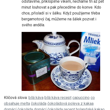
odstavíme, přiklopíme víkem, necháme tři až pět
minut louhovat a pak přecedíme do konve. Kdo
chce, přisladí si v šálku. Když použijeme třeba
bergamotový čaj, můžeme na šálek pozvat i
svého anděla.
Klíčová slova:
bílá káva
bílá káva recept
capuccino
co
obsahuje melta
čokoláda
čokoládová poleva z kakaa
domácí čokoláda
domácí čokoláda recept
holandské kakao