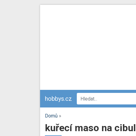
hobbys.cz
Domů
»
kuřecí maso na cibul