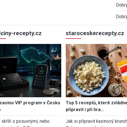
Dobrý
Dobrý
ulciny-recepty.cz
staroceskerecepty.cz
casino VIP program v Česku
Top 5 receptů, které zvládn
6
připravit i při hra…
í skříň s posuvnými, nebo
Jak si připravit kasinový brunch