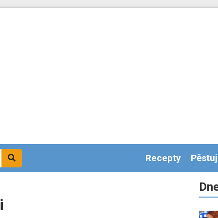
Recepty
Pěstu
Dne
i