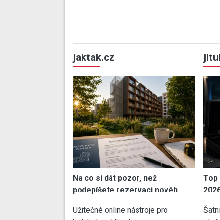
jaktak.cz
jit
Na co si dát pozor, než
Top 
podepíšete rezervaci novéh…
202
Užitečné online nástroje pro
Šatn