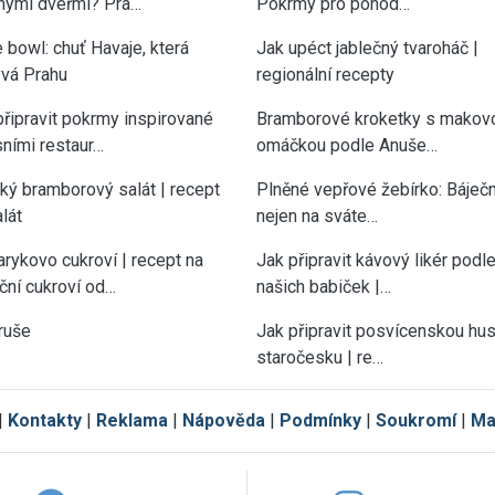
nými dveřmi? Pra…
Pokrmy pro pohod…
 bowl: chuť Havaje, která
Jak upéct jablečný tvaroháč |
vá Prahu
regionální recepty
připravit pokrmy inspirované
Bramborové kroketky s makov
sními restaur…
omáčkou podle Anuše…
cký bramborový salát | recept
Plněné vepřové žebírko: Báječn
lát
nejen na sváte…
rykovo cukroví | recept na
Jak připravit kávový likér podl
ční cukroví od…
našich babiček |…
ruše
Jak připravit posvícenskou hu
staročesku | re…
|
Kontakty
|
Reklama
|
Nápověda
|
Podmínky
|
Soukromí
|
Ma