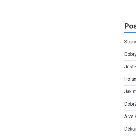
Pos
Stejn
Dobr
Ještě
Holan
Jak 
Dobrý
A ve 
Děkuj