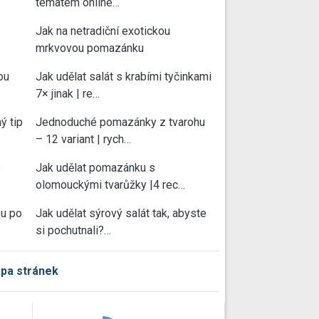
tématem online…
Jak na netradiční exotickou
mrkvovou pomazánku
ou
Jak udělat salát s krabími tyčinkami
7× jinak | re…
ý tip
Jednoduché pomazánky z tvarohu
– 12 variant | rych…
e
Jak udělat pomazánku s
olomouckými tvarůžky |4 rec…
su po
Jak udělat sýrový salát tak, abyste
si pochutnali?…
pa stránek