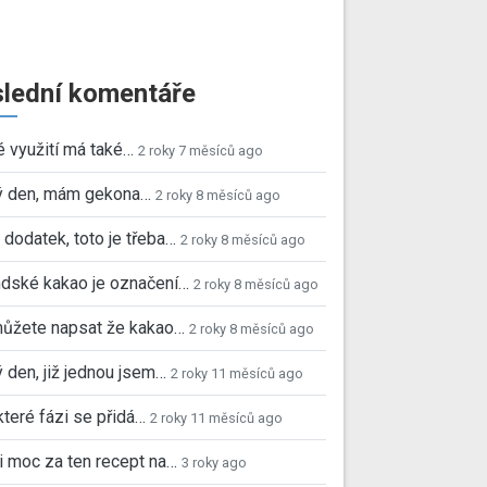
lední komentáře
é využití má také…
2 roky 7 měsíců ago
ý den, mám gekona…
2 roky 8 měsíců ago
 dodatek, toto je třeba…
2 roky 8 měsíců ago
dské kakao je označení…
2 roky 8 měsíců ago
můžete napsat že kakao…
2 roky 8 měsíců ago
 den, již jednou jsem…
2 roky 11 měsíců ago
které fázi se přidá…
2 roky 11 měsíců ago
i moc za ten recept na…
3 roky ago