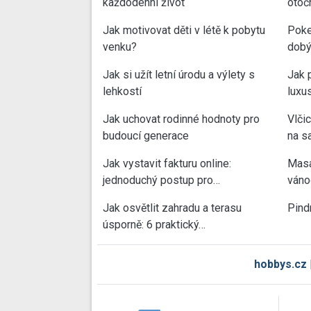
každodenní život
otoč
Jak motivovat děti v létě k pobytu
Poke
venku?
dobý
Jak si užít letní úrodu a výlety s
Jak 
lehkostí
luxu
Jak uchovat rodinné hodnoty pro
Vlči
budoucí generace
na sa
Jak vystavit fakturu online:
Masa
jednoduchý postup pro…
váno
Jak osvětlit zahradu a terasu
Pind
úsporně: 6 praktický…
hobbys.cz