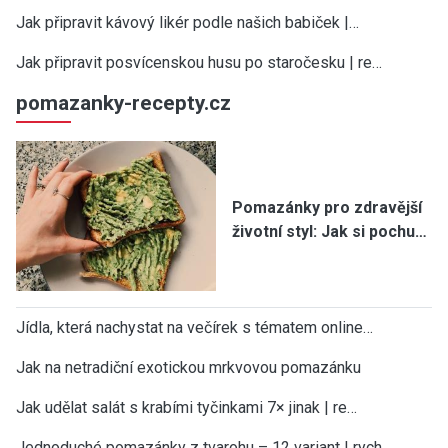
Jak připravit kávový likér podle našich babiček |…
Jak připravit posvícenskou husu po staročesku | re…
pomazanky-recepty.cz
Pomazánky pro zdravější
životní styl: Jak si pochu…
Jídla, která nachystat na večírek s tématem online…
Jak na netradiční exotickou mrkvovou pomazánku
Jak udělat salát s krabími tyčinkami 7× jinak | re…
Jednoduché pomazánky z tvarohu – 12 variant | rych…