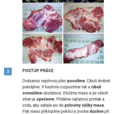
POSTUP PRÁCE
2
Ovázanou vepřovou plec
posolíme
. Cibuli drobně
pokrájíme. V kastrolu rozpustíme tuk a
cibuli
osmažíme
dozlatova. Vložíme maso a ze všech
stran je
opečeme
. Přidáme rajčatový protlak a
vodu, aby sahala asi do
poloviny výšky masa
.
Pak maso přiklopíme poklicí a zvolna
dusíme
při