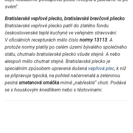
svém“.
Bratislavské vepřové plecko, bratislavské bravčové pliecko
Bratislavské vepřové plecko patří do zlatého fondu
československé teplé kuchyně ve veřejném stravování.
V oficiálních recepturách mělo číslo
normy 13113
. A
protože normy platily po celém území bývalého společného
státu, chutnalo bratislavské plecko všude stejně. A nebo
alespoň mělo chutnat stejně. Bratislavské plecko je
speciálním způsobem upravená dušená
vepřová plec
, k níž
se připravuje typická, na pohled načervenalá a zeleninou
pestrá
smetanová omáčka
mírně „nabřesklé“ chuti. Podává
se s houskovým knedlíkem nebo s těstovinami.