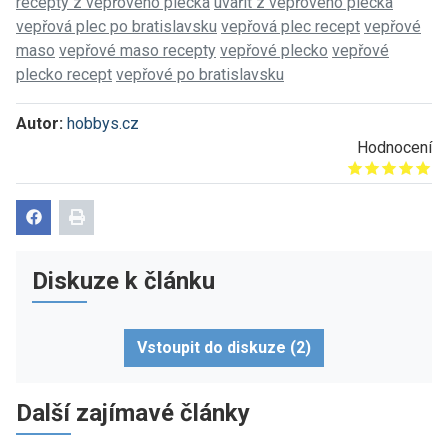
recepty z vepřového plecka
uvařit z vepřového plecka
vepřová plec po bratislavsku
vepřová plec recept
vepřové
maso
vepřové maso recepty
vepřové plecko
vepřové
plecko recept
vepřové po bratislavsku
Autor:
hobbys.cz
Hodnocení
Give it 1/5
Give it 2/5
Give it 3/5
Give it 4/5
Give it 5/5
Diskuze k článku
Vstoupit do diskuze (2)
Další zajímavé články