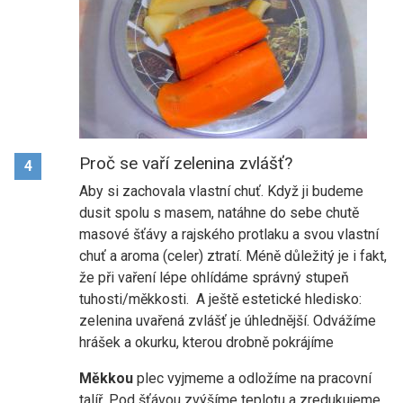
Proč se vaří zelenina zvlášť?
4
Aby si zachovala vlastní chuť. Když ji budeme
dusit spolu s masem, natáhne do sebe chutě
masové šťávy a rajského protlaku a svou vlastní
chuť a aroma (celer) ztratí. Méně důležitý je i fakt,
že při vaření lépe ohlídáme správný stupeň
tuhosti/měkkosti. A ještě estetické hledisko:
zelenina uvařená zvlášť je úhlednější. Odvážíme
hrášek a okurku, kterou drobně pokrájíme
Měkkou
plec vyjmeme a odložíme na pracovní
talíř. Pod šťávou zvýšíme teplotu a zredukujeme