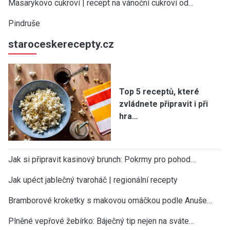
Masarykovo cukroví | recept na vánoční cukroví od…
Pindruše
staroceskerecepty.cz
Top 5 receptů, které
zvládnete připravit i při
hra…
Jak si připravit kasinový brunch: Pokrmy pro pohod…
Jak upéct jablečný tvaroháč | regionální recepty
Bramborové kroketky s makovou omáčkou podle Anuše…
Plněné vepřové žebírko: Báječný tip nejen na sváte…