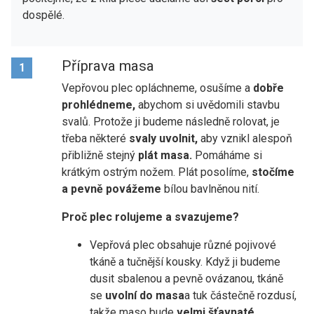
dospělé.
Příprava masa
1
Vepřovou plec opláchneme, osušíme a
dobře
prohlédneme,
abychom si uvědomili stavbu
svalů. Protože ji budeme následně rolovat, je
třeba některé
svaly uvolnit,
aby vznikl alespoň
přibližně stejný
plát masa.
Pomáháme si
krátkým ostrým nožem. Plát posolíme,
stočíme
a pevně povážeme
bílou bavlněnou nití.
Proč plec rolujeme a svazujeme?
Vepřová plec obsahuje různé pojivové
tkáně a tučnější kousky. Když ji budeme
dusit sbalenou a pevně ovázanou, tkáně
se
uvolní do masa
a tuk částečně rozdusí,
takže maso bude
velmi šťavnaté.