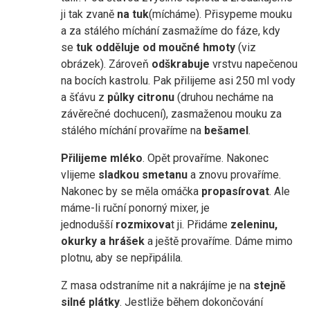
ji tak zvaně
na tuk
(mícháme). Přisypeme mouku
a za stálého míchání zasmažíme do fáze, kdy
se
tuk odděluje od moučné hmo
ty
(viz
obrázek). Zároveň
odškrabuje
vrstvu napečenou
na bocích kastrolu. Pak přilijeme asi 250 ml vody
a šťávu z
půlky citronu
(druhou necháme na
závěrečné dochucení), zasmaženou mouku za
stálého míchání provaříme na
bešamel
.
Přilijeme mléko
. Opět provaříme. Nakonec
vlijeme
sladkou smetanu
a znovu provaříme.
Nakonec by se měla omáčka
propasírovat
. Ale
máme-li ruční ponorný mixer, je
jednodušší
rozmixova
t ji. Přidáme
zeleninu,
okurky a hrášek
a ještě provaříme. Dáme mimo
plotnu, aby se nepřipálila.
Z masa odstraníme nit a nakrájíme je na
stejně
silné plátky
. Jestliže během dokončování