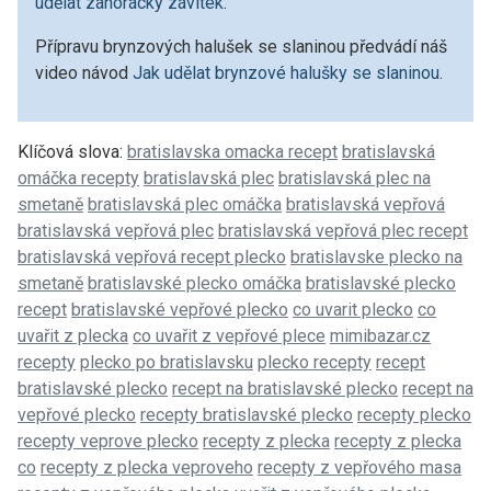
udělat záhorácký závitek
.
Přípravu brynzových halušek se slaninou předvádí náš
video návod
Jak udělat
brynzové halušky se slaninou.
Klíčová slova:
bratislavska omacka recept
bratislavská
omáčka recepty
bratislavská plec
bratislavská plec na
smetaně
bratislavská plec omáčka
bratislavská vepřová
bratislavská vepřová plec
bratislavská vepřová plec recept
bratislavská vepřová recept plecko
bratislavske plecko na
smetaně
bratislavské plecko omáčka
bratislavské plecko
recept
bratislavské vepřové plecko
co uvarit plecko
co
uvařit z plecka
co uvařit z vepřové plece
mimibazar.cz
recepty
plecko po bratislavsku
plecko recepty
recept
bratislavské plecko
recept na bratislavské plecko
recept na
vepřové plecko
recepty bratislavské plecko
recepty plecko
recepty veprove plecko
recepty z plecka
recepty z plecka
co
recepty z plecka veproveho
recepty z vepřového masa