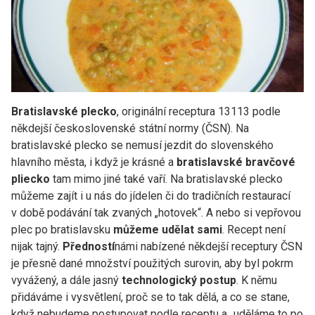
Bratislavské plecko
, originální receptura 13113 podle
někdejší československé státní normy (ČSN). Na
bratislavské plecko se nemusí jezdit do slovenského
hlavního města, i když je krásné a
bratislavské bravčové
pliecko
tam mimo jiné také vaří. Na bratislavské plecko
můžeme zajít i u nás do jídelen či do tradičních restaurací
v době podávání tak zvaných „hotovek“. A nebo si vepřovou
plec po bratislavsku
můžeme udělat sami
. Recept není
nijak tajný.
Předností
námi nabízené někdejší receptury ČSN
je přesně dané množství použitých surovin, aby byl pokrm
vyvážený, a dále jasný
technologický postup
. K němu
přidáváme i vysvětlení, proč se to tak dělá, a co se stane,
když nebudeme postupovat podle receptu a „uděláme to po