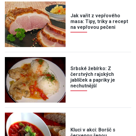
Jak vařit z vepřového
masa: Tipy, triky a recept
na vepřovou pečeni
Srbské žebírko: Z
čerstvých rajských
jablíček a papriky je
nechutnější
Kluci v akci: Boršč s
červenou řepou