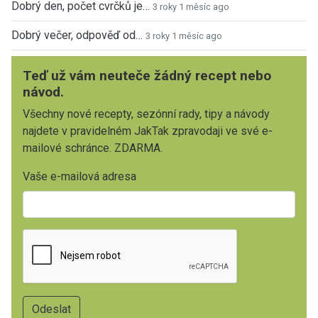
Dobrý den, počet cvrčků je…
3 roky 1 měsíc ago
Dobrý večer, odpověď od…
3 roky 1 měsíc ago
Teď už vám neuteče žádný recept nebo
návod.
Všechny nové recepty, sezónní rady, tipy a návody
najdete v pravidelném JakTak zpravodaji ve své e-
mailové schránce. ZDARMA.
Vaše e-mailová adresa