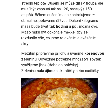
střední teplotě. Dušení se může dít i v troubě, ale
musí být zapnutá tak na 120, nanejvýš 150
stupňů. Během dušení maso kontrolujeme –
obracíme, poléváme šťávou. Dušení kilogramu
masa bude trvat
tak hodinu a půl
, možná dvě.
Maso musí být dokonale měkké, aby se
rozdusilo vše, co jsme rolováním a svázáním
skryli.
Mezitím připravíme přílohu a uvaříme
kořenovou
zeleninu
. Odvážíme potřebné množství, zbytek
využijeme jinak (třeba do polévky).
Zeleninu
nakrájíme
na kostičky nebo nudličky.