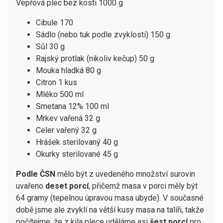
Vepřová plec bez kosti 1000 g
Cibule 170
Sádlo (nebo tuk podle zvyklosti) 150 g
Sůl 30 g
Rajský protlak (nikoliv kečup) 50 g
Mouka hladká 80 g
Citron 1 kus
Mléko 500 ml
Smetana 12% 100 ml
Mrkev vařená 32 g
Celer vařený 32 g
Hrášek sterilovaný 40 g
Okurky sterilované 45 g
Podle ČSN
mělo být z uvedeného množství surovin
uvařeno
deset porcí
, přičemž masa v porci měly být
64 gramy (tepelnou úpravou masa ubyde). V současné
době jsme ale zvyklí na větší kusy masa na talíři, takže
počítejme, že z kila plece uděláme asi
šest porcí
pro