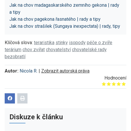
Jak na chov madagaskarského zemního gekona | rady
a tipy
Jak na chov pagekona řasnatého | rady a tipy
Jak na chov strašilek (Sungaya inexpectata) | rady, tipy
Klíčová slova:
teraristika
stinky
isopody
péče o zvíře
terárium
chov zvířat
chovatelství
chovatelské rady
bezobratlí
Autor:
Nicola R.
|
Zobrazit autorská práva
Hodnocení
Give it 1/5
Give it 2/5
Give it 3/5
Give it 4/5
Give it 5/5
Diskuze k článku