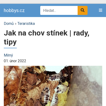
hobbys.cz
Domů
»
Teraristika
Jak na chov stínek | rady,
tipy
Mírný
01. únor 2022