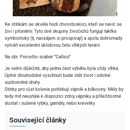
Ke stínkám se skvěle hodí chvostoskoci, kteří se navíc se
živí i plísněmi. Tyto dvě skupiny živočichů fungují takřka
symbioticky (tj. navzájem si prospívají) a spolu dohromady
vytváří excelentní úklidovou četu vlhkých terárií.
Na obr. Porcellio scaber "Callico"
Je velmi důležité, aby jedna část výběhu byla vždy vlhká.
Úplné dlouhodobé vyschnutí bude stát život i odolné
suchomilné druhy.
Stínky pro růst kolonie potřebují vápník a bílkoviny. Měly by
tedy mít neustále k dispozici zdroj vápníku a příležitostně
dostat i sušené rybky, garnáty, nebo krevetky.
Související články