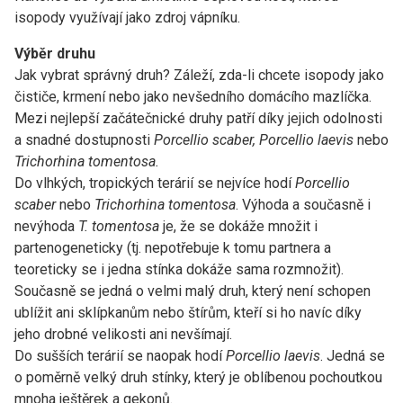
isopody využívají jako zdroj vápníku.
Výběr druhu
Jak vybrat správný druh? Záleží, zda-li chcete isopody jako
čističe, krmení nebo jako nevšedního domácího mazlíčka.
Mezi nejlepší začátečnické druhy patří díky jejich odolnosti
a snadné dostupnosti
Porcellio scaber, Porcellio laevis
nebo
Trichorhina tomentosa.
Do vlhkých, tropických terárií se nejvíce hodí
Porcellio
scaber
nebo
Trichorhina tomentosa
. Výhoda a současně i
nevýhoda
T. tomentosa
je, že se dokáže množit i
partenogeneticky (tj. nepotřebuje k tomu partnera a
teoreticky se i jedna stínka dokáže sama rozmnožit).
Současně se jedná o velmi malý druh, který není schopen
ublížit ani sklípkanům nebo štírům, kteří si ho navíc díky
jeho drobné velikosti ani nevšímají.
Do sušších terárií se naopak hodí
Porcellio laevis
. Jedná se
o poměrně velký druh stínky, který je oblíbenou pochoutkou
mnoha ještěrek a gekonů.