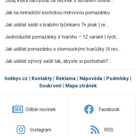
Jídla, která nachystat na večírek s tématem online…
Jak na netradiční exotickou mrkvovou pomazánku
Jak udělat salát s krabími tyčinkami 7× jinak | re…
Jednoduché pomazánky z tvarohu – 12 variant | rych…
Jak udělat pomazánku s olomouckými tvarůžky |4 rec…
Jak udělat sýrový salát tak, abyste si pochutnali?…
hobbys.cz
|
Kontakty
|
Reklama
|
Nápověda
|
Podmínky
|
Soukromí
|
Mapa stránek
Odběr novinek
Facebook
Instagram
RSS