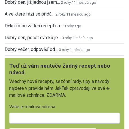
Dobrý den, již jednou jsem…
2 roky 11 měsíců ago
A ve které fázi se přidá…
2 roky 11 měsíců ago
Děkuji moc za ten recept na…
3 roky ago
Dobrý den, počet cvrčků je…
3 roky 1 měsíc ago
Dobrý večer, odpověď od…
3 roky 1 měsíc ago
Teď už vám neuteče žádný recept nebo
návod.
Všechny nové recepty, sezónní rady, tipy a návody
najdete v pravidelném JakTak zpravodaji ve své e-
mailové schránce. ZDARMA.
Vaše e-mailová adresa