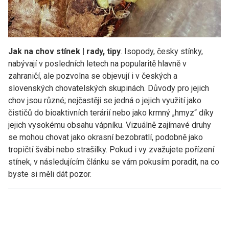
Jak na chov stínek | rady, tipy
. Isopody, česky stínky,
nabývají v posledních letech na popularitě hlavně v
zahraničí, ale pozvolna se objevují i v českých a
slovenských chovatelských skupinách. Důvody pro jejich
chov jsou různé; nejčastěji se jedná o jejich využití jako
čističů do bioaktivních terárií nebo jako krmný „hmyz“ díky
jejich vysokému obsahu vápníku. Vizuálně zajímavé druhy
se mohou chovat jako okrasní bezobratlí, podobně jako
tropičtí švábi nebo strašilky. Pokud i vy zvažujete pořízení
stínek, v následujícím článku se vám pokusím poradit, na co
byste si měli dát pozor.