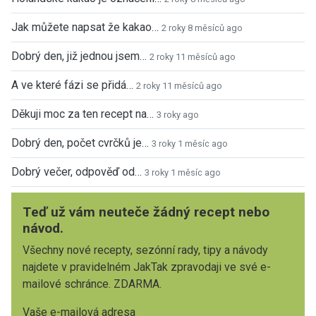
Jak můžete napsat že kakao…
2 roky 8 měsíců ago
Dobrý den, již jednou jsem…
2 roky 11 měsíců ago
A ve které fázi se přidá…
2 roky 11 měsíců ago
Děkuji moc za ten recept na…
3 roky ago
Dobrý den, počet cvrčků je…
3 roky 1 měsíc ago
Dobrý večer, odpověď od…
3 roky 1 měsíc ago
Teď už vám neuteče žádný recept nebo
návod.
Všechny nové recepty, sezónní rady, tipy a návody
najdete v pravidelném JakTak zpravodaji ve své e-
mailové schránce. ZDARMA.
Vaše e-mailová adresa