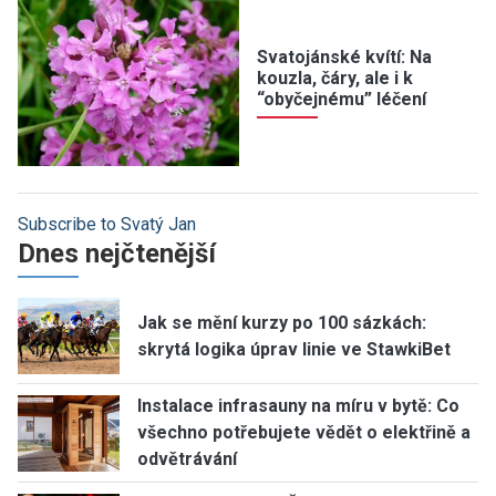
Svatojánské kvítí: Na
kouzla, čáry, ale i k
“obyčejnému” léčení
Subscribe to Svatý Jan
Dnes nejčtenější
Jak se mění kurzy po 100 sázkách:
skrytá logika úprav linie ve StawkiBet
Instalace infrasauny na míru v bytě: Co
všechno potřebujete vědět o elektřině a
odvětrávání