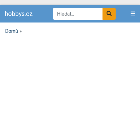
hobbys.cz
Domů
»