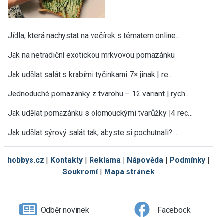
Jídla, která nachystat na večírek s tématem online…
Jak na netradiční exotickou mrkvovou pomazánku
Jak udělat salát s krabími tyčinkami 7× jinak | re…
Jednoduché pomazánky z tvarohu – 12 variant | rych…
Jak udělat pomazánku s olomouckými tvarůžky |4 rec…
Jak udělat sýrový salát tak, abyste si pochutnali?…
hobbys.cz
|
Kontakty
|
Reklama
|
Nápověda
|
Podmínky
|
Soukromí
|
Mapa stránek
Odběr novinek
Facebook