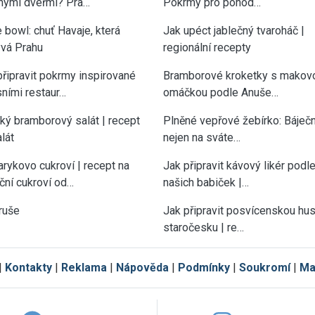
nými dveřmi? Pra…
Pokrmy pro pohod…
 bowl: chuť Havaje, která
Jak upéct jablečný tvaroháč |
vá Prahu
regionální recepty
připravit pokrmy inspirované
Bramborové kroketky s makov
sními restaur…
omáčkou podle Anuše…
cký bramborový salát | recept
Plněné vepřové žebírko: Báječn
lát
nejen na sváte…
rykovo cukroví | recept na
Jak připravit kávový likér podl
ční cukroví od…
našich babiček |…
ruše
Jak připravit posvícenskou hu
staročesku | re…
|
Kontakty
|
Reklama
|
Nápověda
|
Podmínky
|
Soukromí
|
Ma