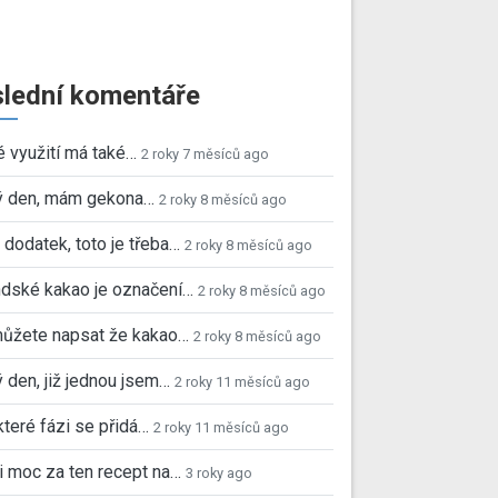
lední komentáře
é využití má také…
2 roky 7 měsíců ago
ý den, mám gekona…
2 roky 8 měsíců ago
 dodatek, toto je třeba…
2 roky 8 měsíců ago
dské kakao je označení…
2 roky 8 měsíců ago
můžete napsat že kakao…
2 roky 8 měsíců ago
 den, již jednou jsem…
2 roky 11 měsíců ago
které fázi se přidá…
2 roky 11 měsíců ago
i moc za ten recept na…
3 roky ago