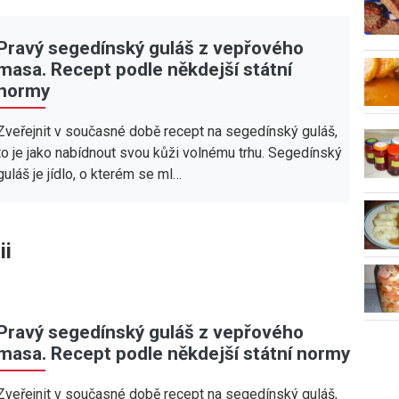
Pravý segedínský guláš z vepřového
masa. Recept podle někdejší státní
normy
Zveřejnit v současné době recept na segedínský guláš,
to je jako nabídnout svou kůži volnému trhu. Segedínský
guláš je jídlo, o kterém se ml…
ii
Pravý segedínský guláš z vepřového
masa. Recept podle někdejší státní normy
Zveřejnit v současné době recept na segedínský guláš,