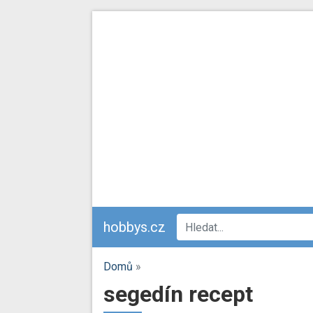
hobbys.cz
Domů
»
segedín recept