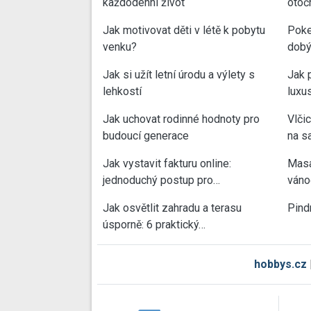
každodenní život
otoč
Jak motivovat děti v létě k pobytu
Poke
venku?
dobý
Jak si užít letní úrodu a výlety s
Jak 
lehkostí
luxu
Jak uchovat rodinné hodnoty pro
Vlči
budoucí generace
na sa
Jak vystavit fakturu online:
Masa
jednoduchý postup pro…
váno
Jak osvětlit zahradu a terasu
Pind
úsporně: 6 praktický…
hobbys.cz