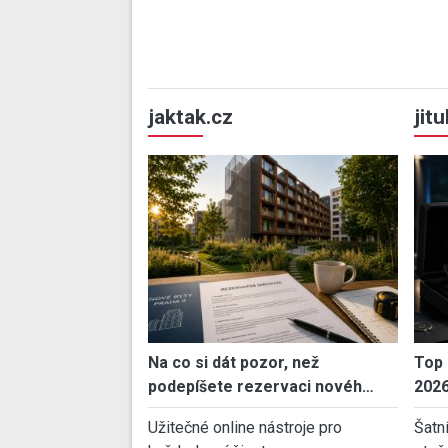
jaktak.cz
jit
Na co si dát pozor, než
Top 
podepíšete rezervaci novéh…
202
Užitečné online nástroje pro
Šatn