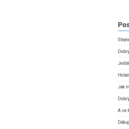
Pos
Stejn
Dobr
Ještě
Holan
Jak 
Dobrý
A ve 
Děkuj