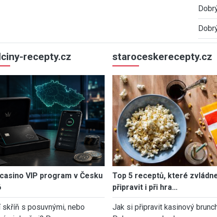
Dobrý
Dobrý
ulciny-recepty.cz
staroceskerecepty.cz
casino VIP program v Česku
Top 5 receptů, které zvládn
6
připravit i při hra…
í skříň s posuvnými, nebo
Jak si připravit kasinový brunch