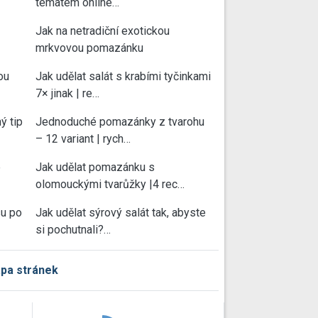
tématem online…
Jak na netradiční exotickou
mrkvovou pomazánku
ou
Jak udělat salát s krabími tyčinkami
7× jinak | re…
ý tip
Jednoduché pomazánky z tvarohu
– 12 variant | rych…
e
Jak udělat pomazánku s
olomouckými tvarůžky |4 rec…
su po
Jak udělat sýrový salát tak, abyste
si pochutnali?…
pa stránek