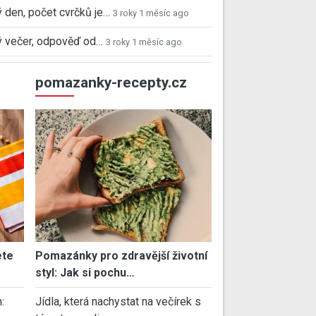
 den, počet cvrčků je…
3 roky 1 měsíc ago
 večer, odpověď od…
3 roky 1 měsíc ago
pomazanky-recepty.cz
ete
Pomazánky pro zdravější životní
styl: Jak si pochu…
:
Jídla, která nachystat na večírek s