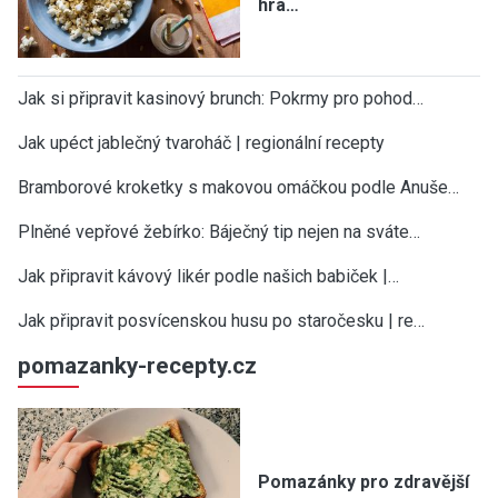
hra…
Jak si připravit kasinový brunch: Pokrmy pro pohod…
Jak upéct jablečný tvaroháč | regionální recepty
Bramborové kroketky s makovou omáčkou podle Anuše…
Plněné vepřové žebírko: Báječný tip nejen na sváte…
Jak připravit kávový likér podle našich babiček |…
Jak připravit posvícenskou husu po staročesku | re…
pomazanky-recepty.cz
Pomazánky pro zdravější