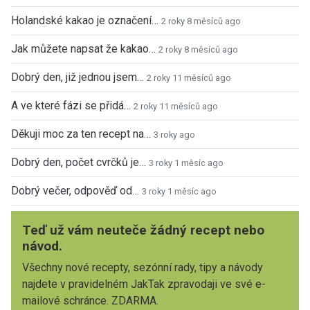
Holandské kakao je označení…
2 roky 8 měsíců ago
Jak můžete napsat že kakao…
2 roky 8 měsíců ago
Dobrý den, již jednou jsem…
2 roky 11 měsíců ago
A ve které fázi se přidá…
2 roky 11 měsíců ago
Děkuji moc za ten recept na…
3 roky ago
Dobrý den, počet cvrčků je…
3 roky 1 měsíc ago
Dobrý večer, odpověď od…
3 roky 1 měsíc ago
Teď už vám neuteče žádný recept nebo
návod.
Všechny nové recepty, sezónní rady, tipy a návody
najdete v pravidelném JakTak zpravodaji ve své e-
mailové schránce. ZDARMA.