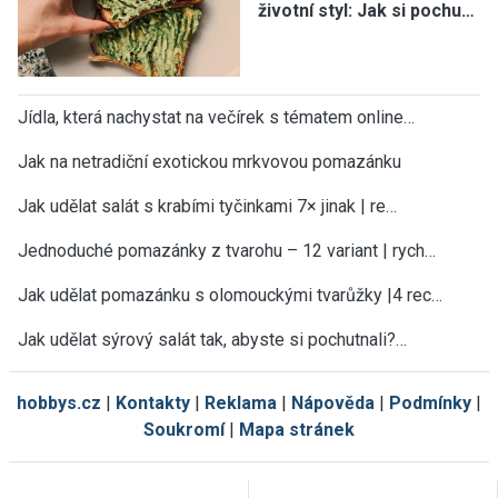
životní styl: Jak si pochu…
Jídla, která nachystat na večírek s tématem online…
Jak na netradiční exotickou mrkvovou pomazánku
Jak udělat salát s krabími tyčinkami 7× jinak | re…
Jednoduché pomazánky z tvarohu – 12 variant | rych…
Jak udělat pomazánku s olomouckými tvarůžky |4 rec…
Jak udělat sýrový salát tak, abyste si pochutnali?…
hobbys.cz
|
Kontakty
|
Reklama
|
Nápověda
|
Podmínky
|
Soukromí
|
Mapa stránek