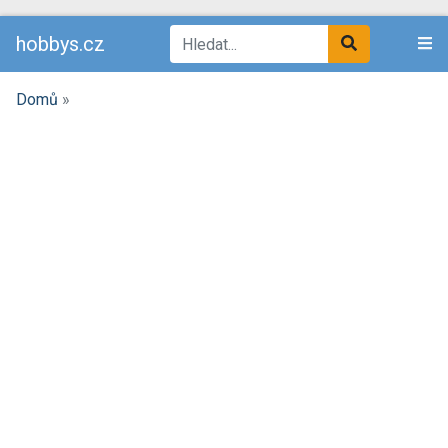
hobbys.cz
Domů
»