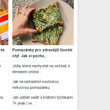
ete
Pomazánky pro zdravější životní
styl: Jak si pochu…
:
Jídla, která nachystat na večírek s
tématem online…
Jak na netradiční exotickou
mrkvovou pomazánku
ou
Jak udělat salát s krabími tyčinkami
7× jinak | re…