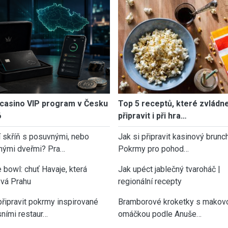
casino VIP program v Česku
Top 5 receptů, které zvládn
6
připravit i při hra…
í skříň s posuvnými, nebo
Jak si připravit kasinový brunch
nými dveřmi? Pra…
Pokrmy pro pohod…
 bowl: chuť Havaje, která
Jak upéct jablečný tvaroháč |
vá Prahu
regionální recepty
připravit pokrmy inspirované
Bramborové kroketky s makov
sními restaur…
omáčkou podle Anuše…