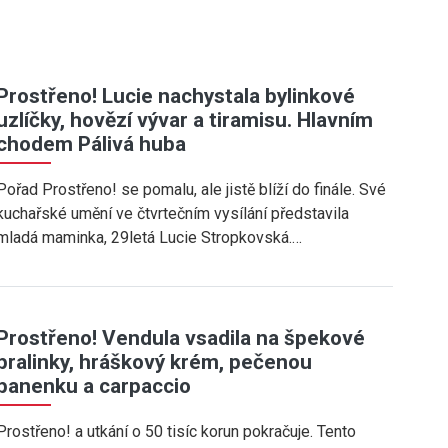
Prostřeno! Lucie nachystala bylinkové
uzlíčky, hovězí vývar a tiramisu. Hlavním
chodem Pálivá huba
Pořad Prostřeno! se pomalu, ale jistě blíží do finále. Své
kuchařské umění ve čtvrtečním vysílání představila
mladá maminka, 29letá Lucie Stropkovská.…
Prostřeno! Vendula vsadila na špekové
pralinky, hráškový krém, pečenou
panenku a carpaccio
Prostřeno! a utkání o 50 tisíc korun pokračuje. Tento