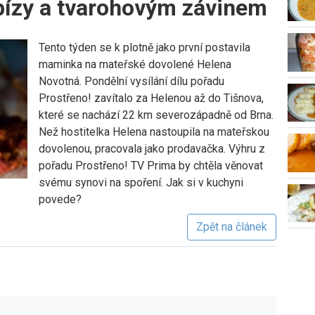
pízy a tvarohovým závinem
Tento týden se k plotně jako první postavila
maminka na mateřské dovolené Helena
Novotná. Pondělní vysílání dílu pořadu
Prostřeno! zavítalo za Helenou až do Tišnova,
které se nachází 22 km severozápadně od Brna.
Než hostitelka Helena nastoupila na mateřskou
dovolenou, pracovala jako prodavačka. Výhru z
pořadu Prostřeno! TV Prima by chtěla věnovat
svému synovi na spoření. Jak si v kuchyni
povede?
Zpět na článek