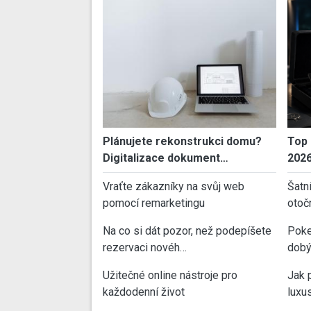
Plánujete rekonstrukci domu?
Top 
Digitalizace dokument…
202
Vraťte zákazníky na svůj web
Šatn
pomocí remarketingu
otoč
Na co si dát pozor, než podepíšete
Poke
rezervaci novéh…
dobý
Užitečné online nástroje pro
Jak 
každodenní život
luxu