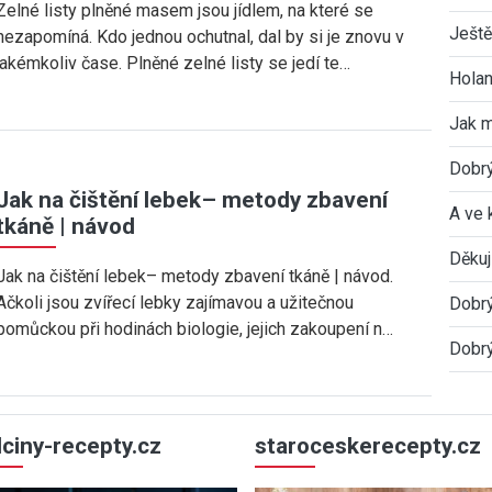
Zelné listy plněné masem jsou jídlem, na které se
Ještě
nezapomíná. Kdo jednou ochutnal, dal by si je znovu v
jakémkoliv čase. Plněné zelné listy se jedí te…
Holan
Jak 
Dobrý
Jak na čištění lebek– metody zbavení
A ve 
tkáně | návod
Děkuj
Jak na čištění lebek– metody zbavení tkáně | návod.
Ačkoli jsou zvířecí lebky zajímavou a užitečnou
Dobrý
pomůckou při hodinách biologie, jejich zakoupení n…
Dobrý
ulciny-recepty.cz
staroceskerecepty.cz