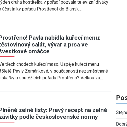
týden druhá hostitelka v pořadí pozvala televizní diváky
a účastníky pořadu Prostřeno! do Blansk…
Prostřeno! Pavla nabídla kuřecí menu:
těstovinový salát, vývar a prsa ve
švestkové omáčce
Ve třech chodech kuřecí maso. Uspěje kuřecí menu
35leté Pavly Zemánkové, v současnosti nezaměstnané
tiskařky u soutěžících pořadu Prostřeno? Velkou zá…
Pos
Plněné zelné listy: Pravý recept na zelné
Stejn
závitky podle československé normy
Dobr