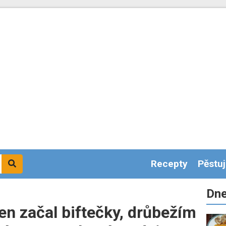
Recepty
Pěstu
Dne
en začal biftečky, drůbežím