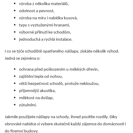
výroba z několika materiálů,
odolnost a pevnost,
výroba na míru i nabídka kusová,
typy s vyztuženými hranami,
výborné přilnutí ke schodům,
jednoduchá a rychlá instalace.
I co se týče schodiště opatřeného nášlapy, získáte několik výhod.
Jedná se zejména o:
ochrana před poškozením u měkkých dřevin,
zajištění tepla od nohou,
větší bezpečnost schodů, protože nekloužou,
příjemnější akustika,
měkkost na došlap,
zútulnění.
Jakmile použijete nášlapy na schody, ihned pocítíte rozdíly. Díky
obrovské nabídce si vybere skutečně každý zájemce do domácnosti i
do firemní budovy.