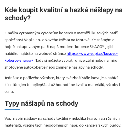
Kde koupit kvalitní a hezké nášlapy na
schody?
K našim významným výrobcům koberců v metráži i kusových patří
společnost Vopi s.r.o. z Nového Města na Moravě. Ke známým a
hojně nakupovaným patří např. moderní koberce SHAGGY, jejich
nabídku najdete na webové stránce
https://www.vopi.cz/kusove-
koberce-shaggy/
. Tady si můžete vybrat i univerzální nebo na míru
zhotovené autokoberce nebo zmíněné nášlapy na schody.
Jedná se o pečlivého výrobce, který své zboží stále inovuje a nabízí
klientům jen to nejlepší, ať už hodnotíme kvalitu materiálů, výroby i
cenu.
Typy nášlapů na schody
Vopi nabízí nášlapy na schody textilní v několika tvarech a z různých
materiálů, včetně těch nejodolnějších např. do kancelářských budov.