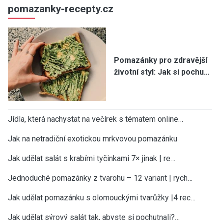
pomazanky-recepty.cz
Pomazánky pro zdravější
životní styl: Jak si pochu…
Jídla, která nachystat na večírek s tématem online…
Jak na netradiční exotickou mrkvovou pomazánku
Jak udělat salát s krabími tyčinkami 7× jinak | re…
Jednoduché pomazánky z tvarohu – 12 variant | rych…
Jak udělat pomazánku s olomouckými tvarůžky |4 rec…
Jak udělat sýrový salát tak, abyste si pochutnali?…