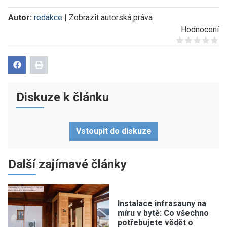
Autor:
redakce
|
Zobrazit autorská práva
Hodnocení
Give it 1/5
Give it 2/5
Give it 3/5
Give it 4/5
Give it 5/5
Diskuze k článku
Vstoupit do diskuze
Další zajímavé články
Instalace infrasauny na
míru v bytě: Co všechno
potřebujete vědět o