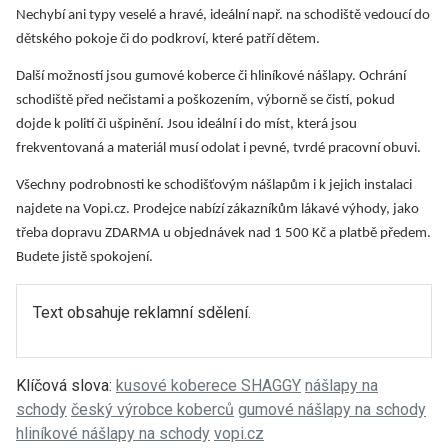
Nechybí ani typy veselé a hravé, ideální např. na schodiště vedoucí do
dětského pokoje či do podkroví, které patří dětem.
Další možností jsou gumové koberce či hliníkové nášlapy. Ochrání
schodiště před nečistami a poškozením, výborně se čistí, pokud
dojde k polití či ušpinění. Jsou ideální i do míst, která jsou
frekventovaná a materiál musí odolat i pevné, tvrdé pracovní obuvi.
Všechny podrobnosti ke schodišťovým nášlapům i k jejich instalaci
najdete na Vopi.cz. Prodejce nabízí zákazníkům lákavé výhody, jako
třeba dopravu ZDARMA u objednávek nad 1 500 Kč a platbě předem.
Budete jistě spokojení.
Text obsahuje reklamní sdělení.
Klíčová slova:
kusové koberece SHAGGY
nášlapy na
schody
český výrobce koberců
gumové nášlapy na schody
hliníkové nášlapy na schody
vopi.cz