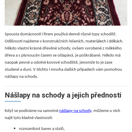
Spousta domácností i firem používá denně různé typy schodišť.
Odlišnosti najdeme v konstrukčních řešeních, materiálech i délkách.
Někdo vlastní krásné dřevěné schody, ovšem vyrobené z měkkého
dřeva a s plynoucím časem se ošlapává, je poškrábané. Někdo má
naopak pevné a odolné kovové schodiště, jenomže to je zase
studené a duní. V těchto i mnoha dalších případech vám pomohou
nášlapy na schody.
Nášlapy na schody a jejich přednosti
Když se podíváme na samotné
nášlapy na schody
, můžeme u nich
najít tyto kladné vlastnosti:
rozmanitost barev a stylů,