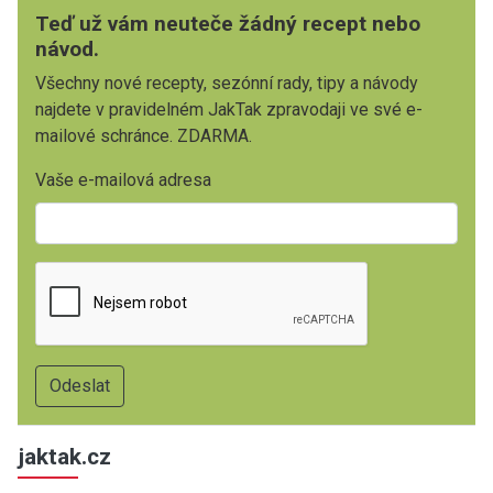
Teď už vám neuteče žádný recept nebo
návod.
Všechny nové recepty, sezónní rady, tipy a návody
najdete v pravidelném JakTak zpravodaji ve své e-
mailové schránce. ZDARMA.
Vaše e-mailová adresa
jaktak.cz