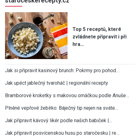
staroceskerecepty.cz
Top 5 receptů, které
zvládnete připravit i při
hra…
Jak si připravit kasinový brunch: Pokrmy pro pohod…
Jak upéct jablečný tvaroháč | regionální recepty
Bramborové kroketky s makovou omáčkou podle Anuše…
Plněné vepřové žebírko: Báječný tip nejen na sváte…
Jak připravit kávový likér podle našich babiček |…
Jak připravit posvícenskou husu po staročesku | re…