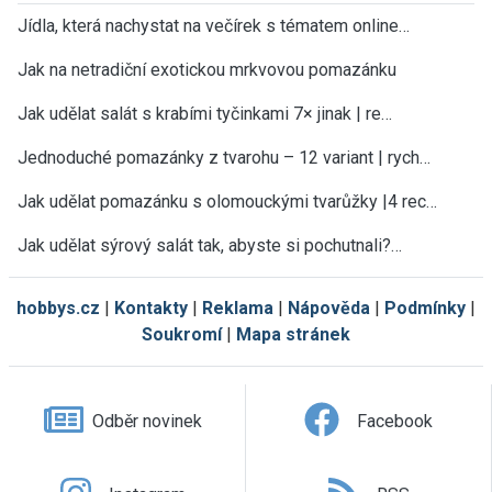
Jídla, která nachystat na večírek s tématem online…
Jak na netradiční exotickou mrkvovou pomazánku
Jak udělat salát s krabími tyčinkami 7× jinak | re…
Jednoduché pomazánky z tvarohu – 12 variant | rych…
Jak udělat pomazánku s olomouckými tvarůžky |4 rec…
Jak udělat sýrový salát tak, abyste si pochutnali?…
hobbys.cz
|
Kontakty
|
Reklama
|
Nápověda
|
Podmínky
|
Soukromí
|
Mapa stránek
Odběr novinek
Facebook