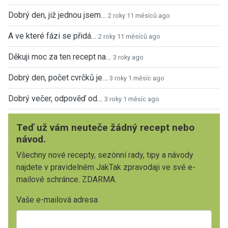
Dobrý den, již jednou jsem…
2 roky 11 měsíců ago
A ve které fázi se přidá…
2 roky 11 měsíců ago
Děkuji moc za ten recept na…
3 roky ago
Dobrý den, počet cvrčků je…
3 roky 1 měsíc ago
Dobrý večer, odpověď od…
3 roky 1 měsíc ago
Teď už vám neuteče žádný recept nebo
návod.
Všechny nové recepty, sezónní rady, tipy a návody
najdete v pravidelném JakTak zpravodaji ve své e-
mailové schránce. ZDARMA.
Vaše e-mailová adresa