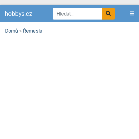
hobbys.cz
Domů
»
Řemesla