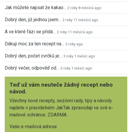
Jak můžete napsat že kakao…
2 roky 8 měsíců ago
Dobrý den, již jednou jsem…
2 roky 11 měsíců ago
A ve které fázi se přidá…
2 roky 11 měsíců ago
Děkuji moc za ten recept na…
3 roky ago
Dobrý den, počet cvrčků je…
3 roky 1 měsíc ago
Dobrý večer, odpověď od…
3 roky 1 měsíc ago
Teď už vám neuteče žádný recept nebo
návod.
Všechny nové recepty, sezónní rady, tipy a návody
najdete v pravidelném JakTak zpravodaji ve své e-
mailové schránce. ZDARMA.
Vaše e-mailová adresa