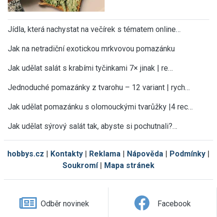
Jídla, která nachystat na večírek s tématem online…
Jak na netradiční exotickou mrkvovou pomazánku
Jak udělat salát s krabími tyčinkami 7× jinak | re…
Jednoduché pomazánky z tvarohu – 12 variant | rych…
Jak udělat pomazánku s olomouckými tvarůžky |4 rec…
Jak udělat sýrový salát tak, abyste si pochutnali?…
hobbys.cz
|
Kontakty
|
Reklama
|
Nápověda
|
Podmínky
|
Soukromí
|
Mapa stránek
Odběr novinek
Facebook