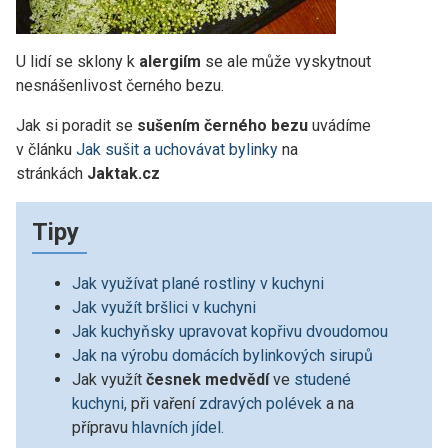
U lidí se sklony k
alergiím
se ale může vyskytnout
nesnášenlivost černého bezu.
Jak si poradit se
sušením černého bezu
uvádíme
v článku
Jak sušit a uchovávat bylinky
na
stránkách
Jaktak.cz
Tipy
Jak využívat plané rostliny v kuchyni
Jak využít bršlici v kuchyni
Jak kuchyňsky upravovat kopřivu dvoudomou
Jak na výrobu domácích bylinkových sirupů
Jak využít
česnek medvědí
ve
studené
kuchyni,
při vaření
zdravých polévek
a na
přípravu
hlavních jídel.