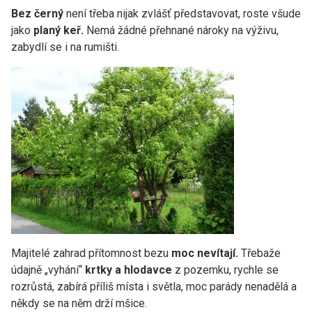
Bez černý
není třeba nijak zvlášť představovat, roste všude
jako
planý keř.
Nemá žádné přehnané nároky na výživu,
zabydlí se i na rumišti.
Majitelé zahrad přítomnost bezu
moc nevítají.
Třebaže
údajně „vyhání“
krtky a hlodavce
z pozemku, rychle se
rozrůstá, zabírá příliš místa i světla, moc parády nenadělá a
někdy se na něm drží mšice.