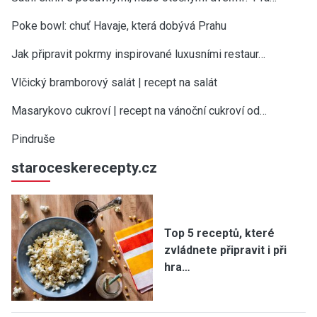
Poke bowl: chuť Havaje, která dobývá Prahu
×
Teď už vám neuteče žádný recept nebo
Jak připravit pokrmy inspirované luxusními restaur…
návod.
Všechny nové recepty, sezónní rady, tipy a návody
Vlčický bramborový salát | recept na salát
najdete v pravidelném JakTak zpravodaji ve své e-
Masarykovo cukroví | recept na vánoční cukroví od…
mailové schránce. ZDARMA.
Pindruše
Vaše e-mailová adresa
staroceskerecepty.cz
Top 5 receptů, které
zvládnete připravit i při
hra…