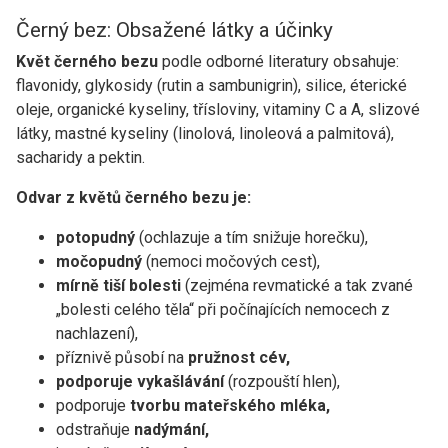
Černý bez: Obsažené látky a účinky
Květ černého bezu
podle odborné literatury obsahuje:
flavonidy, glykosidy (rutin a sambunigrin), silice, éterické
oleje, organické kyseliny, třísloviny, vitaminy C a A, slizové
látky, mastné kyseliny (linolová, linoleová a palmitová),
sacharidy a pektin.
Odvar z květů černého bezu je:
potopudný
(ochlazuje a tím snižuje horečku),
močopudný
(nemoci močových cest),
mírně tiší bolesti
(zejména revmatické a tak zvané
„bolesti celého těla“ při počínajících nemocech z
nachlazení),
příznivě působí na
pružnost cév,
podporuje vykašlávání
(rozpouští hlen),
podporuje
tvorbu mateřského mléka,
odstraňuje
nadýmání,