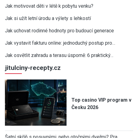
Jak motivovat děti v létě k pobytu venku?
Jak si užít letní úrodu a výlety s lehkostí
Jak uchovat rodinné hodnoty pro budoucí generace
Jak vystavit fakturu online: jednoduchý postup pro…
Jak osvětlit zahradu a terasu úsporně: 6 praktický…
jitulciny-recepty.cz
Top casino VIP program v
Česku 2026
Šatní skříň s posuvnými, nebo otočnými dveřmi? Pra…