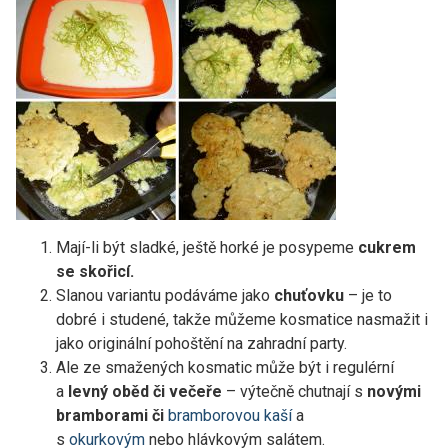
Mají-li být sladké, ještě horké je posypeme
cukrem
se skořicí.
Slanou variantu podáváme jako
chuťovku
– je to
dobré i studené, takže můžeme kosmatice nasmažit i
jako originální pohoštění na zahradní party.
Ale ze smažených kosmatic může být i regulérní
a
levný oběd či večeře
– výtečně chutnají s
novými
bramborami či
bramborovou kaší
a
s
okurkovým
nebo hlávkovým salátem.