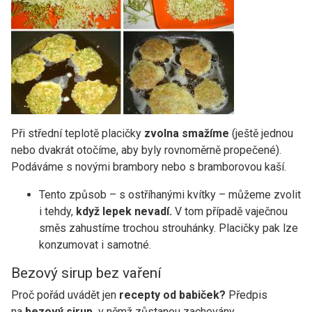
Při střední teplotě placičky
zvolna smažíme
(ještě jednou
nebo dvakrát otočíme, aby byly rovnoměrně propečené).
Podáváme s novými brambory nebo s bramborovou kaší.
Tento způsob – s ostříhanými kvítky – můžeme zvolit
i tehdy,
když lepek nevadí.
V tom případě vaječnou
směs zahustíme trochou strouhánky. Placičky pak lze
konzumovat i samotné.
Bezový sirup bez vaření
Proč pořád uvádět jen
recepty od babiček?
Předpis
na
bezový sirup,
v němž zůstanou zachovány