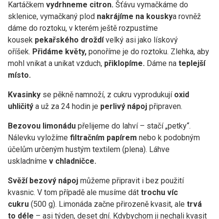
Kartáčkem
vydrhneme citron.
Šťávu vymačkáme do
sklenice, vymačkaný plod
nakrájíme na kousky
a rovněž
dáme do roztoku, v kterém ještě rozpustíme
kousek
pekařského droždí
velký asi jako lískový
oříšek.
Přidáme květy,
ponoříme je do roztoku. Zlehka, aby
mohl vnikat a unikat vzduch,
přiklopíme.
Dáme na
teplejší
místo.
Kvasinky
se pěkně namnoží, z cukru vyprodukují
oxid
uhličitý
a už za 24 hodin je
perlivý nápoj
připraven.
Bezovou limonádu
přelijeme do lahví – stačí „petky“.
Nálevku vyložíme
filtračním papírem
nebo k podobným
účelům určeným hustým textilem (plena). Láhve
uskladníme
v chladničce.
Svěží bezový nápoj
můžeme připravit i bez použití
kvasnic. V tom případě ale musíme dát
trochu víc
cukru
(500 g). Limonáda začne přirozeně kvasit, ale
trvá
to déle
– asi týden, deset dní. Kdybychom ji nechali kvasit