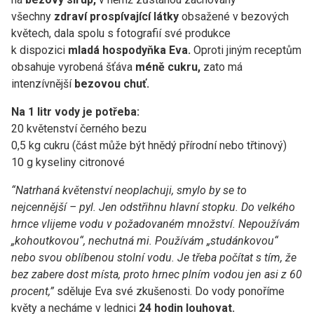
všechny
zdraví prospívající látky
obsažené v bezových
květech, dala spolu s fotografií své produkce
k dispozici
mladá hospodyňka Eva.
Oproti jiným receptům
obsahuje vyrobená šťáva
méně cukru,
zato má
intenzívnější
bezovou chuť.
Na 1 litr vody je potřeba:
20 květenství černého bezu
0,5 kg cukru (část může být hnědý přírodní nebo třtinový)
10 g kyseliny citronové
“Natrhaná květenství neoplachuji, smylo by se to
nejcennější – pyl. Jen odstřihnu hlavní stopku. Do velkého
hrnce vlijeme vodu v požadovaném množství. Nepoužívám
„kohoutkovou“, nechutná mi. Používám „studánkovou“
nebo svou oblíbenou stolní vodu. Je třeba počítat s tím, že
bez zabere dost místa, proto hrnec plním vodou jen asi z 60
procent,”
sděluje Eva své zkušenosti. Do vody ponoříme
květy a necháme v lednici
24 hodin louhovat.