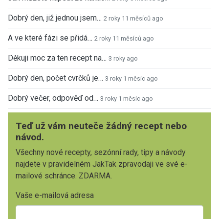
Dobrý den, již jednou jsem…
2 roky 11 měsíců ago
A ve které fázi se přidá…
2 roky 11 měsíců ago
Děkuji moc za ten recept na…
3 roky ago
Dobrý den, počet cvrčků je…
3 roky 1 měsíc ago
Dobrý večer, odpověď od…
3 roky 1 měsíc ago
Teď už vám neuteče žádný recept nebo
návod.
Všechny nové recepty, sezónní rady, tipy a návody
najdete v pravidelném JakTak zpravodaji ve své e-
mailové schránce. ZDARMA.
Vaše e-mailová adresa