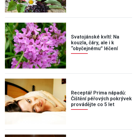
Svatojánské kvítí: Na
kouzla, čáry, ale i k
“obyčejnému” léčení
Receptář Prima nápadů:
Čištění péřových pokrývek
provádějte co 5 let