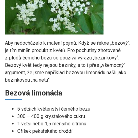
Aby nedocházelo k matení pojmů: Když se řekne „bezový“,
je tím míněn produkt z květů. Pro pochutiny zhotovené
z plodů černého bezu se používá výrazu „bezinkový“.
Bezový květ tedy nejsou bezinky, a to i přes „všemocný“
argument, že jsme například bezovou limonádu našli jako
bezinkovou „na netu“.
Bezová limonáda
5 větších květenství černého bezu
300 – 400 g krystalového cukru
1 větší nebo 1,5 menšího citronu
Oříšek pekařského droždí