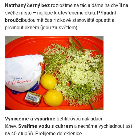
Natrhaný černý bez
rozložíme na tác a dáme na chvíli na
světlé místo – nejlépe k otevřenému oknu.
Případní
broučci
budou mít čas rizikové stanoviště opustit a
prchnout oknem (jdou za světlem).
Vymyjeme a vypaříme
pětilitrovou nakládací
láhev.
Svaříme vodu s cukrem
a necháme vychladnout asi
na 40 stupňů. Přelijeme do sklenice.