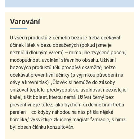
Varování
U všech produktů z černého bezu je třeba očekávat
účinek látek v bezu obsažených (pokud jsme je
nezničili dlouhým varem) – mimo jiné zvýšené pocení,
močopudnost, uvolnění střevního obsahu. Užívání
bezových produktů tělu prospívá okamžitě, nelze
očekávat preventivní účinky (s výjimkou působení na
cévy a krevní tlak). „Člověk si nemůže do zásoby
snižovat teplotu, předvypotit se, uvolňovat neexistující
kašel, tišit bolest, kterou nemá. Užívat černý bez
preventivně je totéž, jako bychom si denně brali třeba
paralen – co kdyby náhodou na nás přišla nějaká
horečka,“ vysvětluje zkušený magistr farmacie, s nímž
byl obsah článku konzultován.