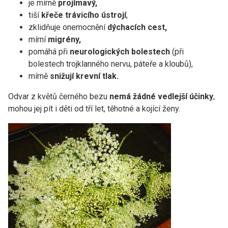
je mírně
projímavý,
tiší
křeče trávicího ústrojí
,
zklidňuje onemocnění
dýchacích cest,
mírní
migrény,
pomáhá při
neurologických bolestech
(při
bolestech trojklanného nervu, páteře a kloubů),
mírně
snižují krevní tlak.
Odvar z květů černého bezu
nemá žádné vedlejší účinky
,
mohou jej pít i děti od tří let, těhotné a kojící ženy.