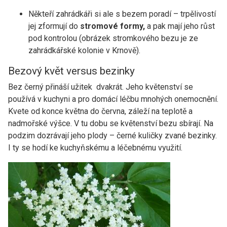
Někteří zahrádkáři si ale s bezem poradí – trpělivostí
jej zformují do
stromové formy,
a pak mají jeho růst
pod kontrolou (obrázek stromkového bezu je ze
zahrádkářské kolonie v Krnově).
Bezový květ versus bezinky
Bez černý přináší užitek dvakrát. Jeho květenství se
používá v kuchyni a pro domácí léčbu mnohých onemocnění.
Kvete od konce května do června, záleží na teplotě a
nadmořské výšce. V tu dobu se květenství bezu sbírají. Na
podzim dozrávají jeho plody – černé kuličky zvané bezinky.
I ty se hodí ke kuchyňskému a léčebnému využití.