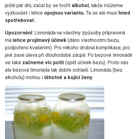
ještě pár dní, začal by se tvořit
alkohol
, takže můžeme
vyzkoušet i lehce
opojnou variantu.
Ta se ale musí
hned
spotřebovat.
Upozornění:
Limonáda na všechny způsoby připravená
má
lehce projímavý účinek
(dáno vlastnostmi bezu,
podpořeno kvašením). Pro někoho drobná komplikace, pro
jiné zase úleva při dlouhodobé zácpě. Po bezové limonádě
se také
začneme víc potit
(opět účinek bezu). Proto nás
ale bezová limonáda tak dobře ochladí. Limonádu (bez
alkoholu) mohou i
těhotné a kojící ženy.