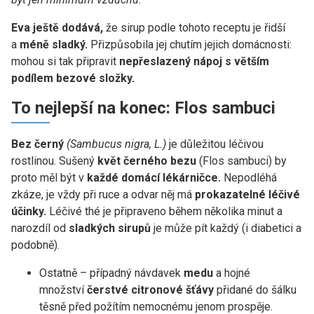
Eva ještě dodává,
že sirup podle tohoto receptu je řidší
a
méně sladký.
Přizpůsobila jej chutím jejich domácnosti:
mohou si tak připravit
nepřeslazený nápoj
s větším
podílem bezové složky.
To nejlepší na konec: Flos sambuci
Bez černý
(Sambucus nigra, L.)
je důležitou léčivou
rostlinou. Sušený
květ černého bezu
(Flos sambuci) by
proto měl být v
každé domácí lékárničce.
Nepodléhá
zkáze, je vždy při ruce a odvar něj má
prokazatelné léčivé
účinky.
Léčivé thé je připraveno během několika minut a
narozdíl od
sladkých sirupů
je může pít každý (i diabetici a
podobně).
Ostatně – případný návdavek
medu
a hojné
množství
čerstvé citronové šťávy
přidané do šálku
těsně před požítím nemocnému jenom prospěje.