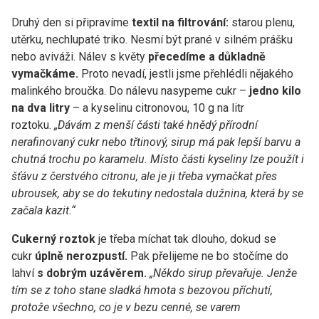
Druhý den si připravíme
textil na filtrování:
starou plenu,
utěrku, nechlupaté triko. Nesmí být prané v silném prášku
nebo aviváži. Nálev s květy
přecedíme a důkladně
vymačkáme.
Proto nevadí, jestli jsme přehlédli nějakého
malinkého broučka. Do nálevu nasypeme cukr –
jedno kilo
na dva litry
– a kyselinu citronovou, 10 g na litr
roztoku.
„Dávám z menší části také hnědý přírodní
nerafinovaný cukr nebo třtinový, sirup má pak lepší barvu a
chutná trochu po karamelu. Místo části kyseliny lze použít i
šťávu z čerstvého citronu, ale je ji třeba vymačkat přes
ubrousek, aby se do tekutiny nedostala dužnina, která by se
začala kazit.“
Cukerný roztok
je třeba míchat tak dlouho, dokud se
cukr
úplně nerozpustí.
Pak přelijeme ne bo stočíme do
lahví
s dobrým uzávěrem.
„Někdo sirup převařuje. Jenže
tím se z toho stane sladká hmota s bezovou příchutí,
protože všechno, co je v bezu cenné, se varem