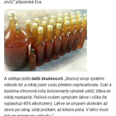
zničí,“
připomíná Eva.
A sděluje ještě
další zkušenosti.
„Bezový sirup vyrábím
několik let, a nikdy jsem vodu předem nepřevařovala. Cukr a
kyselina citronová coby konzervanty výrobek udrží, šťáva se
nikdy nezkazila. Pečlivě ovšem vymývám láhve i víčka (ta
vyplachuji 40% alkoholem). Láhve se sirupem dolévám až
skoro po okraj, vždy počkám, až klesne pěna. V láhvi musí
být jen minimum vzduchu.“