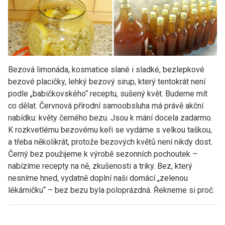
Bezová limonáda, kosmatice slané i sladké, bezlepkové
bezové placičky, lehký bezový sirup, který tentokrát není
podle „babičkovského“ receptu, sušený květ. Budeme mít
co dělat. Červnová přírodní samoobsluha má právě akční
nabídku: květy černého bezu. Jsou k mání docela zadarmo.
K rozkvetlému bezovému keři se vydáme s velkou taškou,
a třeba několikrát, protože bezových květů není nikdy dost.
Černý bez použijeme k výrobě sezonních pochoutek –
nabízíme recepty na ně, zkušenosti a triky. Bez, který
nesníme hned, vydatně doplní naši domácí „zelenou
lékárničku“ – bez bezu byla poloprázdná. Řekneme si proč.