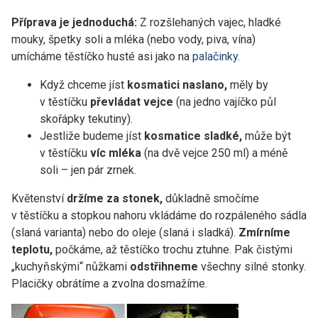
Příprava je jednoduchá:
Z rozšlehaných vajec, hladké
mouky, špetky soli a mléka (nebo vody, piva, vína)
umícháme těstíčko husté asi jako na
palačinky.
Když chceme jíst
kosmatici naslano,
měly by
v těstíčku
převládat vejce
(na jedno vajíčko půl
skořápky tekutiny).
Jestliže budeme jíst
kosmatice sladké,
může být
v těstíčku
víc mléka
(na dvě vejce 250 ml) a méně
soli – jen pár zrnek.
Květenství
držíme za stonek,
důkladně smočíme
v těstíčku a stopkou nahoru vkládáme do rozpáleného sádla
(slaná varianta) nebo do oleje (slaná i sladká).
Zmírníme
teplotu,
počkáme, až těstíčko trochu ztuhne. Pak čistými
„kuchyňskými“ nůžkami
odstřihneme
všechny silné stonky.
Placičky obrátíme a zvolna dosmažíme.