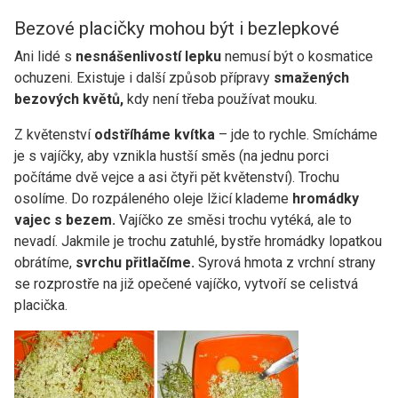
Bezové placičky mohou být i bezlepkové
Ani lidé s
nesnášenlivostí lepku
nemusí být o kosmatice
ochuzeni. Existuje i další způsob přípravy
smažených
bezových květů,
kdy není třeba používat mouku.
Z květenství
odstříháme kvítka
– jde to rychle. Smícháme
je s vajíčky, aby vznikla hustší směs (na jednu porci
počítáme dvě vejce a asi čtyři pět květenství). Trochu
osolíme. Do rozpáleného oleje lžicí klademe
hromádky
vajec s bezem.
Vajíčko ze směsi trochu vytéká, ale to
nevadí. Jakmile je trochu zatuhlé, bystře hromádky lopatkou
obrátíme,
svrchu přitlačíme.
Syrová hmota z vrchní strany
se rozprostře na již opečené vajíčko, vytvoří se celistvá
placička.