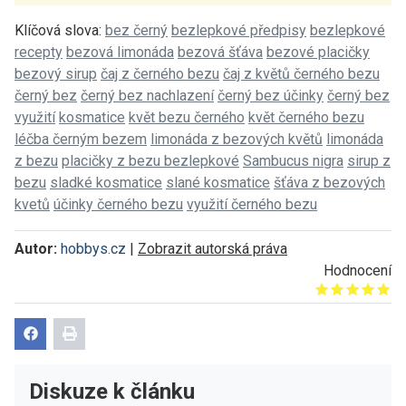
Klíčová slova:
bez černý
bezlepkové předpisy
bezlepkové
recepty
bezová limonáda
bezová šťáva
bezové placičky
bezový sirup
čaj z černého bezu
čaj z květů černého bezu
černý bez
černý bez nachlazení
černý bez účinky
černý bez
využití
kosmatice
květ bezu černého
květ černého bezu
léčba černým bezem
limonáda z bezových květů
limonáda
z bezu
placičky z bezu bezlepkové
Sambucus nigra
sirup z
bezu
sladké kosmatice
slané kosmatice
šťáva z bezových
kvetů
účinky černého bezu
využití černého bezu
Autor:
hobbys.cz
|
Zobrazit autorská práva
Hodnocení
Give it 1/5
Give it 2/5
Give it 3/5
Give it 4/5
Give it 5/5
Diskuze k článku