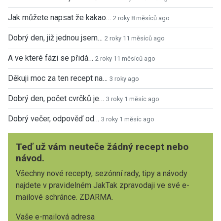
Jak můžete napsat že kakao…
2 roky 8 měsíců ago
Dobrý den, již jednou jsem…
2 roky 11 měsíců ago
A ve které fázi se přidá…
2 roky 11 měsíců ago
Děkuji moc za ten recept na…
3 roky ago
Dobrý den, počet cvrčků je…
3 roky 1 měsíc ago
Dobrý večer, odpověď od…
3 roky 1 měsíc ago
Teď už vám neuteče žádný recept nebo
návod.
Všechny nové recepty, sezónní rady, tipy a návody
najdete v pravidelném JakTak zpravodaji ve své e-
mailové schránce. ZDARMA.
Vaše e-mailová adresa