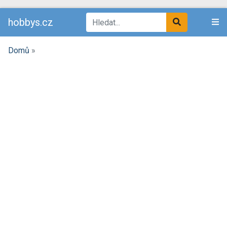
hobbys.cz
Domů
»