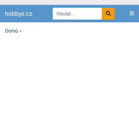
hobbys.cz
Domů
»