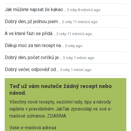
Jak můžete napsat že kakao…
2 roky 8 měsíců ago
Dobrý den, již jednou jsem…
2 roky 11 měsíců ago
A ve které fázi se přidá…
2 roky 11 měsíců ago
Děkuji moc za ten recept na…
3 roky ago
Dobrý den, počet cvrčků je…
3 roky 1 měsíc ago
Dobrý večer, odpověď od…
3 roky 1 měsíc ago
Teď už vám neuteče žádný recept nebo
návod.
Všechny nové recepty, sezónní rady, tipy a návody
najdete v pravidelném JakTak zpravodaji ve své e-
mailové schránce. ZDARMA.
Vaše e-mailová adresa