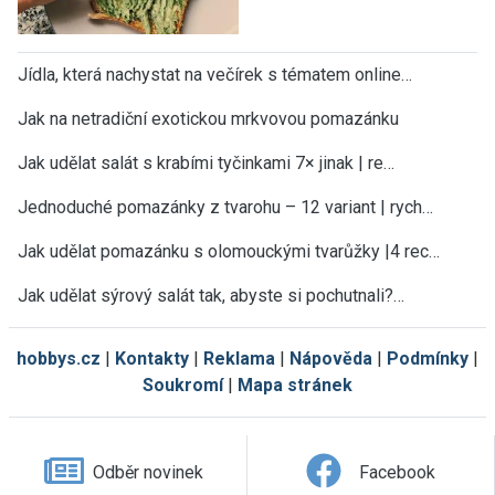
Jídla, která nachystat na večírek s tématem online…
Jak na netradiční exotickou mrkvovou pomazánku
Jak udělat salát s krabími tyčinkami 7× jinak | re…
Jednoduché pomazánky z tvarohu – 12 variant | rych…
Jak udělat pomazánku s olomouckými tvarůžky |4 rec…
Jak udělat sýrový salát tak, abyste si pochutnali?…
hobbys.cz
|
Kontakty
|
Reklama
|
Nápověda
|
Podmínky
|
Soukromí
|
Mapa stránek
Odběr novinek
Facebook