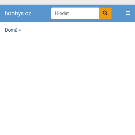
hobbys.cz
Domů
»