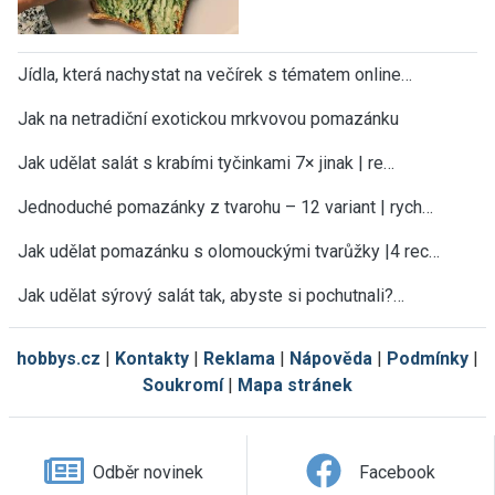
Jídla, která nachystat na večírek s tématem online…
Jak na netradiční exotickou mrkvovou pomazánku
Jak udělat salát s krabími tyčinkami 7× jinak | re…
Jednoduché pomazánky z tvarohu – 12 variant | rych…
Jak udělat pomazánku s olomouckými tvarůžky |4 rec…
Jak udělat sýrový salát tak, abyste si pochutnali?…
hobbys.cz
|
Kontakty
|
Reklama
|
Nápověda
|
Podmínky
|
Soukromí
|
Mapa stránek
Odběr novinek
Facebook