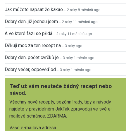
Jak můžete napsat že kakao…
2 roky 8 měsíců ago
Dobrý den, již jednou jsem…
2 roky 11 měsíců ago
A ve které fázi se přidá…
2 roky 11 měsíců ago
Děkuji moc za ten recept na…
3 roky ago
Dobrý den, počet cvrčků je…
3 roky 1 měsíc ago
Dobrý večer, odpověď od…
3 roky 1 měsíc ago
Teď už vám neuteče žádný recept nebo
návod.
Všechny nové recepty, sezónní rady, tipy a návody
najdete v pravidelném JakTak zpravodaji ve své e-
mailové schránce. ZDARMA.
Vaše e-mailová adresa