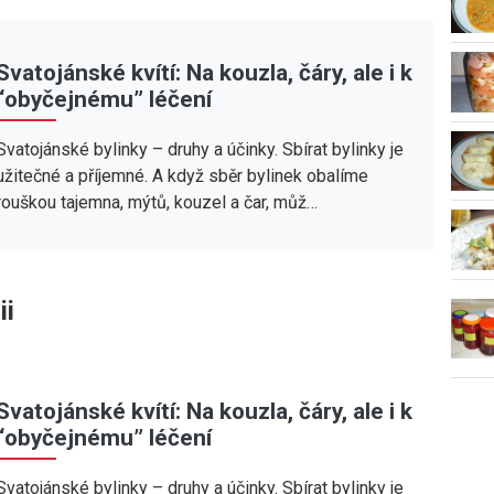
Svatojánské kvítí: Na kouzla, čáry, ale i k
“obyčejnému” léčení
Svatojánské bylinky – druhy a účinky. Sbírat bylinky je
užitečné a příjemné. A když sběr bylinek obalíme
rouškou tajemna, mýtů, kouzel a čar, můž…
ii
Svatojánské kvítí: Na kouzla, čáry, ale i k
“obyčejnému” léčení
Svatojánské bylinky – druhy a účinky. Sbírat bylinky je