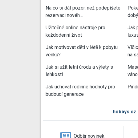
Na co si dát pozor, než podepíšete
Poke
rezervaci novéh…
dobý
Užitečné online nástroje pro
Jak 
každodenní život
luxu
Jak motivovat děti v létě k pobytu
Vlči
venku?
na sa
Jak si užít letní úrodu a výlety s
Masa
lehkostí
váno
Jak uchovat rodinné hodnoty pro
Pind
budoucí generace
hobbys.cz
Odběr novinek