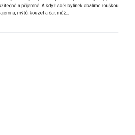
užitečné a příjemné. A když sběr bylinek obalíme rouškou
tajemna, mýtů, kouzel a čar, můž…