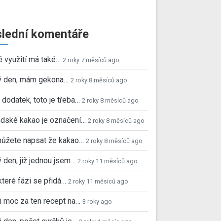
lední komentáře
é využití má také…
2 roky 7 měsíců ago
ý den, mám gekona…
2 roky 8 měsíců ago
 dodatek, toto je třeba…
2 roky 8 měsíců ago
dské kakao je označení…
2 roky 8 měsíců ago
můžete napsat že kakao…
2 roky 8 měsíců ago
 den, již jednou jsem…
2 roky 11 měsíců ago
které fázi se přidá…
2 roky 11 měsíců ago
i moc za ten recept na…
3 roky ago