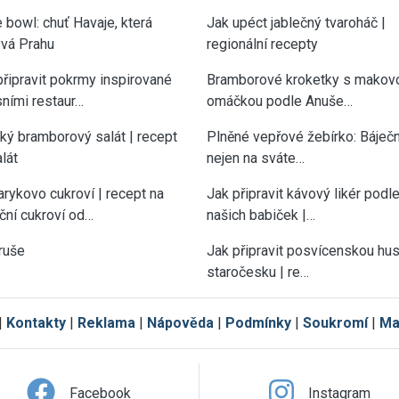
 bowl: chuť Havaje, která
Jak upéct jablečný tvaroháč |
vá Prahu
regionální recepty
připravit pokrmy inspirované
Bramborové kroketky s makov
sními restaur…
omáčkou podle Anuše…
cký bramborový salát | recept
Plněné vepřové žebírko: Báječn
lát
nejen na sváte…
rykovo cukroví | recept na
Jak připravit kávový likér podl
ční cukroví od…
našich babiček |…
ruše
Jak připravit posvícenskou hu
staročesku | re…
|
Kontakty
|
Reklama
|
Nápověda
|
Podmínky
|
Soukromí
|
Ma
Facebook
Instagram