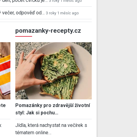
 den, počet cvrčků je…
3 roky 1 měsíc ago
 večer, odpověď od…
3 roky 1 měsíc ago
pomazanky-recepty.cz
ete
Pomazánky pro zdravější životní
styl: Jak si pochu…
:
Jídla, která nachystat na večírek s
tématem online…