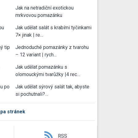
Jak na netradiční exotickou
mrkvovou pomazánku
ou
Jak udělat salát s krabími tyčinkami
7× jinak | re…
ý tip
Jednoduché pomazánky z tvarohu
– 12 variant | rych…
e
Jak udělat pomazánku s
olomouckými tvarůžky |4 rec…
su po
Jak udělat sýrový salát tak, abyste
si pochutnali?…
pa stránek
RSS