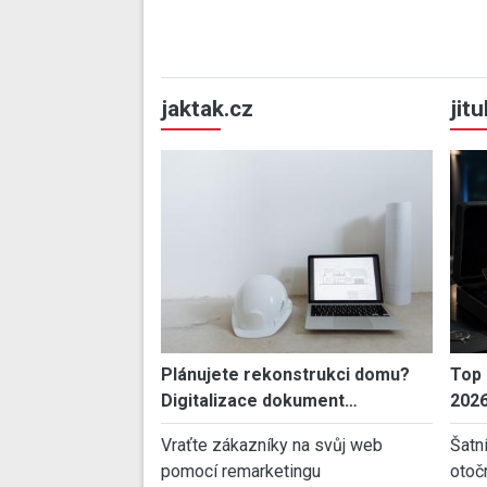
jaktak.cz
jit
Plánujete rekonstrukci domu?
Top 
Digitalizace dokument…
202
Vraťte zákazníky na svůj web
Šatn
pomocí remarketingu
otoč