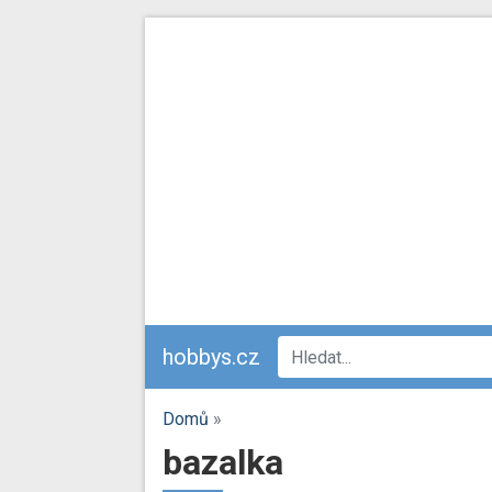
hobbys.cz
Domů
»
bazalka