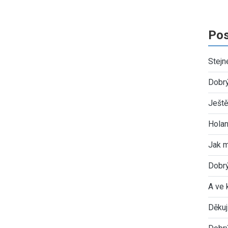
Pos
Stejn
Dobr
Ještě
Holan
Jak 
Dobrý
A ve 
Děkuj