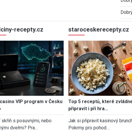
Dobrý
Dobrý
ulciny-recepty.cz
staroceskerecepty.cz
casino VIP program v Česku
Top 5 receptů, které zvládn
6
připravit i při hra…
í skříň s posuvnými, nebo
Jak si připravit kasinový brunch
nými dveřmi? Pra…
Pokrmy pro pohod…