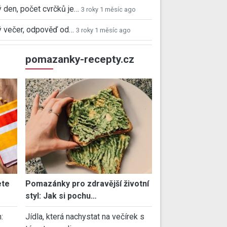
 den, počet cvrčků je…
3 roky 1 měsíc ago
 večer, odpověď od…
3 roky 1 měsíc ago
pomazanky-recepty.cz
ete
Pomazánky pro zdravější životní
styl: Jak si pochu…
:
Jídla, která nachystat na večírek s