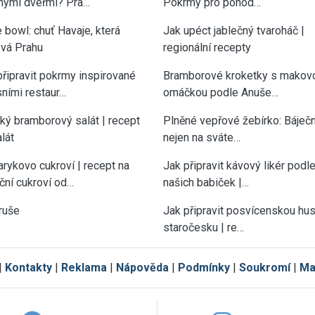
nými dveřmi? Pra…
Pokrmy pro pohod…
 bowl: chuť Havaje, která
Jak upéct jablečný tvaroháč |
vá Prahu
regionální recepty
připravit pokrmy inspirované
Bramborové kroketky s makov
sními restaur…
omáčkou podle Anuše…
cký bramborový salát | recept
Plněné vepřové žebírko: Báječn
lát
nejen na sváte…
rykovo cukroví | recept na
Jak připravit kávový likér podl
ční cukroví od…
našich babiček |…
ruše
Jak připravit posvícenskou hu
staročesku | re…
|
Kontakty
|
Reklama
|
Nápověda
|
Podmínky
|
Soukromí
|
Ma