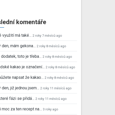
lední komentáře
é využití má také…
2 roky 7 měsíců ago
ý den, mám gekona…
2 roky 8 měsíců ago
 dodatek, toto je třeba…
2 roky 8 měsíců ago
dské kakao je označení…
2 roky 8 měsíců ago
můžete napsat že kakao…
2 roky 8 měsíců ago
 den, již jednou jsem…
2 roky 11 měsíců ago
které fázi se přidá…
2 roky 11 měsíců ago
i moc za ten recept na…
3 roky ago