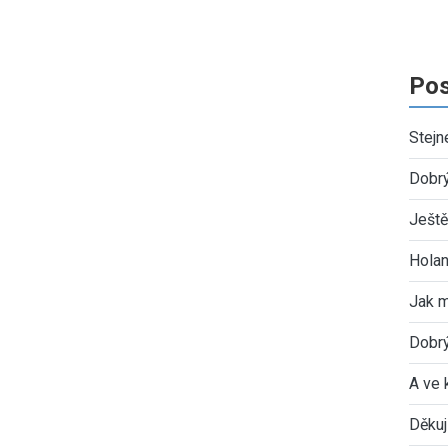
Pos
Stejn
Dobr
Ještě
Holan
Jak 
Dobrý
A ve 
Děkuj