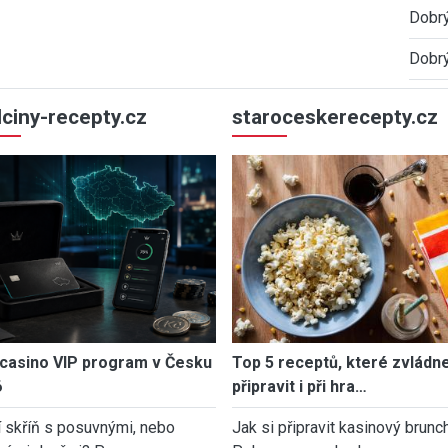
Dobrý
Dobrý
ulciny-recepty.cz
staroceskerecepty.cz
casino VIP program v Česku
Top 5 receptů, které zvládn
6
připravit i při hra…
í skříň s posuvnými, nebo
Jak si připravit kasinový brunch