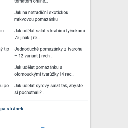
tématem online…
Jak na netradiční exotickou
mrkvovou pomazánku
ou
Jak udělat salát s krabími tyčinkami
7× jinak | re…
ý tip
Jednoduché pomazánky z tvarohu
– 12 variant | rych…
e
Jak udělat pomazánku s
olomouckými tvarůžky |4 rec…
su po
Jak udělat sýrový salát tak, abyste
si pochutnali?…
pa stránek