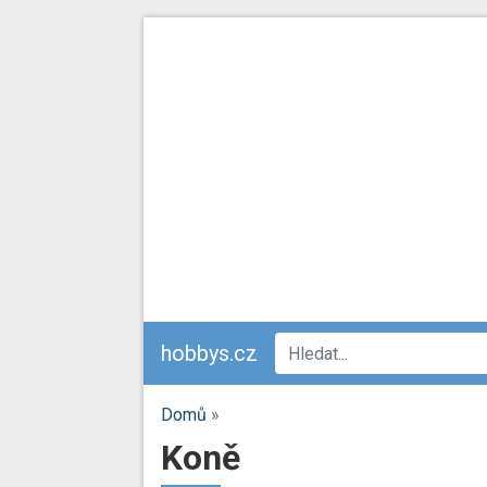
hobbys.cz
Domů
»
Koně