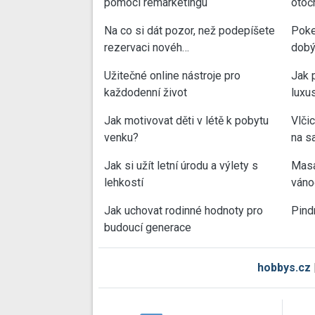
pomocí remarketingu
otoč
Na co si dát pozor, než podepíšete
Poke
rezervaci novéh…
dobý
Užitečné online nástroje pro
Jak 
každodenní život
luxu
Jak motivovat děti v létě k pobytu
Vlči
venku?
na sa
Jak si užít letní úrodu a výlety s
Masa
lehkostí
váno
Jak uchovat rodinné hodnoty pro
Pind
budoucí generace
hobbys.cz