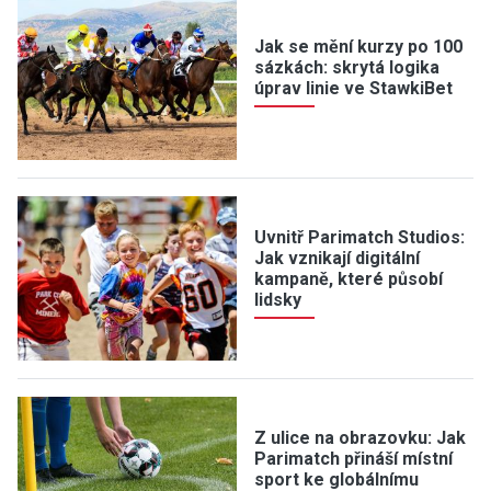
Jak se mění kurzy po 100
sázkách: skrytá logika
úprav linie ve StawkiBet
Uvnitř Parimatch Studios:
Jak vznikají digitální
kampaně, které působí
lidsky
Z ulice na obrazovku: Jak
Parimatch přináší místní
sport ke globálnímu