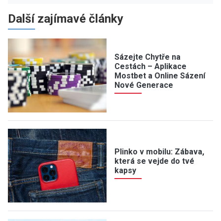
Další zajímavé články
Sázejte Chytře na
Cestách – Aplikace
Mostbet a Online Sázení
Nové Generace
Plinko v mobilu: Zábava,
která se vejde do tvé
kapsy