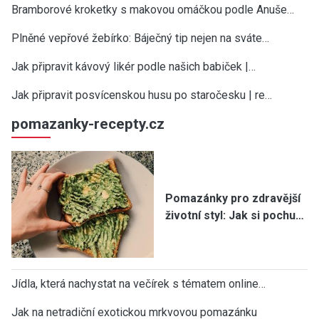
Bramborové kroketky s makovou omáčkou podle Anuše…
Plněné vepřové žebírko: Báječný tip nejen na sváte…
Jak připravit kávový likér podle našich babiček |…
Jak připravit posvícenskou husu po staročesku | re…
pomazanky-recepty.cz
Pomazánky pro zdravější
životní styl: Jak si pochu…
Jídla, která nachystat na večírek s tématem online…
Jak na netradiční exotickou mrkvovou pomazánku