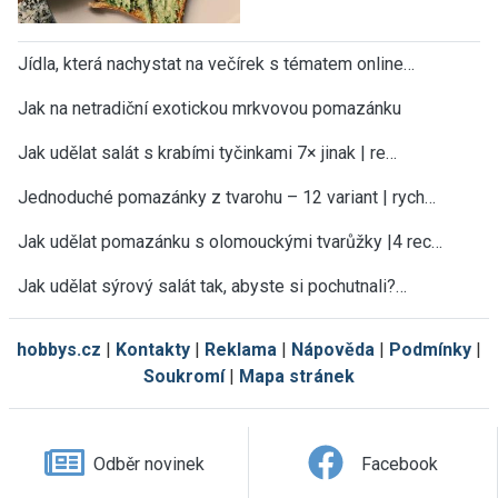
Jídla, která nachystat na večírek s tématem online…
Jak na netradiční exotickou mrkvovou pomazánku
Jak udělat salát s krabími tyčinkami 7× jinak | re…
Jednoduché pomazánky z tvarohu – 12 variant | rych…
×
Teď už vám neuteče žádný recept nebo
Jak udělat pomazánku s olomouckými tvarůžky |4 rec…
návod.
Jak udělat sýrový salát tak, abyste si pochutnali?…
Všechny nové recepty, sezónní rady, tipy a návody
najdete v pravidelném JakTak zpravodaji ve své e-
mailové schránce. ZDARMA.
hobbys.cz
|
Kontakty
|
Reklama
|
Nápověda
|
Podmínky
|
Soukromí
|
Mapa stránek
Vaše e-mailová adresa
Odběr novinek
Facebook