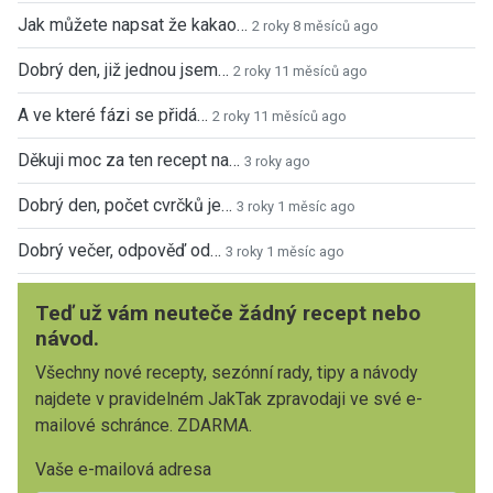
Jak můžete napsat že kakao…
2 roky 8 měsíců ago
Dobrý den, již jednou jsem…
2 roky 11 měsíců ago
A ve které fázi se přidá…
2 roky 11 měsíců ago
Děkuji moc za ten recept na…
3 roky ago
Dobrý den, počet cvrčků je…
3 roky 1 měsíc ago
Dobrý večer, odpověď od…
3 roky 1 měsíc ago
Teď už vám neuteče žádný recept nebo
návod.
Všechny nové recepty, sezónní rady, tipy a návody
najdete v pravidelném JakTak zpravodaji ve své e-
mailové schránce. ZDARMA.
Vaše e-mailová adresa