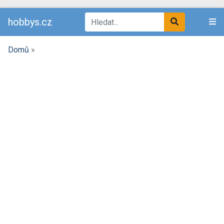
hobbys.cz
Domů
»