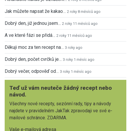
Jak můžete napsat že kakao…
2 roky 8 měsíců ago
Dobrý den, již jednou jsem…
2 roky 11 měsíců ago
A ve které fázi se přidá…
2 roky 11 měsíců ago
Děkuji moc za ten recept na…
3 roky ago
Dobrý den, počet cvrčků je…
3 roky 1 měsíc ago
Dobrý večer, odpověď od…
3 roky 1 měsíc ago
Teď už vám neuteče žádný recept nebo
návod.
Všechny nové recepty, sezónní rady, tipy a návody
najdete v pravidelném JakTak zpravodaji ve své e-
mailové schránce. ZDARMA.
Vaše e-mailová adresa