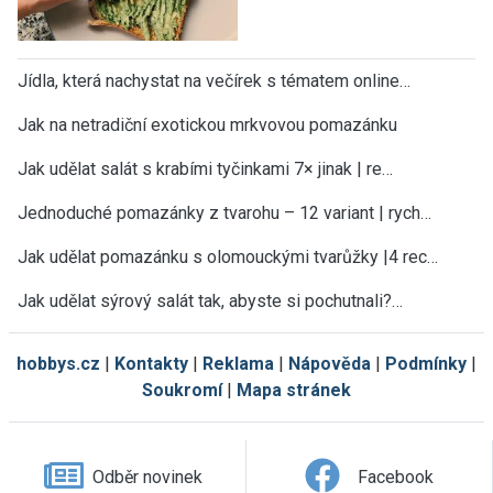
Jídla, která nachystat na večírek s tématem online…
Jak na netradiční exotickou mrkvovou pomazánku
Jak udělat salát s krabími tyčinkami 7× jinak | re…
Jednoduché pomazánky z tvarohu – 12 variant | rych…
Jak udělat pomazánku s olomouckými tvarůžky |4 rec…
Jak udělat sýrový salát tak, abyste si pochutnali?…
hobbys.cz
|
Kontakty
|
Reklama
|
Nápověda
|
Podmínky
|
Soukromí
|
Mapa stránek
Odběr novinek
Facebook