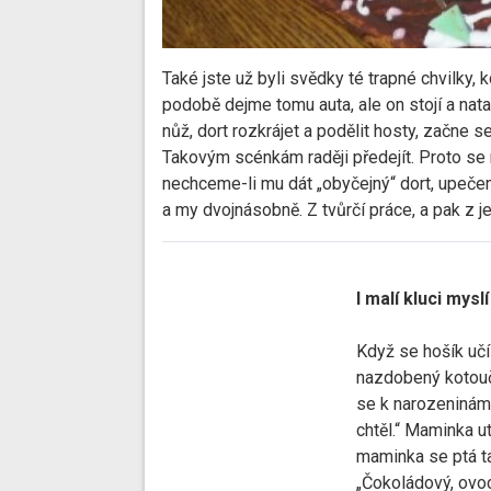
Také jste už byli svědky té trapné chvilky,
podobě dejme tomu auta, ale on stojí a nat
nůž, dort rozkrájet a podělit hosty, začne 
Takovým scénkám raději předejít. Proto se
nechceme-li mu dát „obyčejný“ dort, upeč
a my dvojnásobně. Z tvůrčí práce, a pak z je
I malí kluci mysl
Když se hošík učí
nazdobený kotouč 
se k narozeninám. 
chtěl.“ Maminka u
maminka se ptá ta
„Čokoládový, ovoc