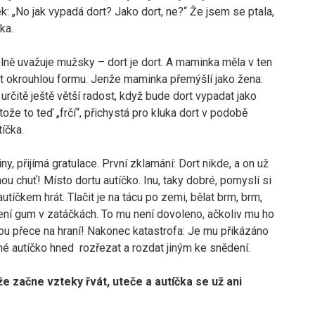
ek: „No jak vypadá dort? Jako dort, ne?“ Že jsem se ptala,
ka.
lně uvažuje mužsky – dort je dort. A maminka měla v ten
 okrouhlou formu. Jenže maminka přemýšlí jako žena:
určitě ještě větší radost, když bude dort vypadat jako
tože to teď „frčí“, přichystá pro kluka dort v podobě
íčka.
y, přijímá gratulace. První zklamání: Dort nikde, a on už
ou chuť! Místo dortu autíčko. Inu, taky dobré, pomyslí si
autíčkem hrát. Tlačit je na tácu po zemi, bělat brm, brm,
ení gum v zatáčkách. To mu není dovoleno, ačkoliv mu ho
jsou přece na hraní! Nakonec katastrofa: Je mu přikázáno
sné autíčko hned rozřezat a rozdat jiným ke snědení.
 že začne vzteky řvát, uteče a autíčka se už ani