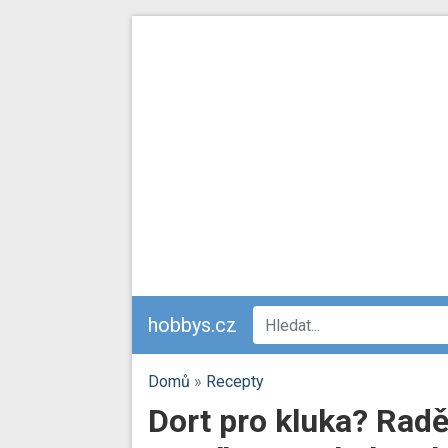
hobbys.cz
Domů
»
Recepty
Dort pro kluka? Rad