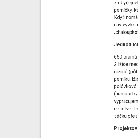
z obyčejné
perníčky, 
Když nemám
náš vyzkou
„chaloupkov
Jednoduch
650 gramů 
2 lžíce me
gramů (půl 
perníku, lž
polévkové l
(nemusí být
vypracujeme
celistvé. 
sáčku přes
Projektov