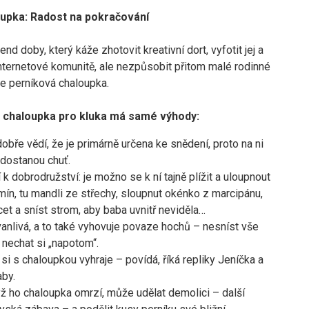
upka: Radost na pokračování
rend doby, který káže zhotovit kreativní dort, vyfotit jej a
internetové komunitě, ale nezpůsobit přitom malé rodinné
e perníková chaloupka.
 chaloupka pro kluka má samé výhody:
dobře vědí, že je primárně určena ke snědení, proto na ni
dostanou chuť.
 k dobrodružství: je možno se k ní tajně plížit a uloupnout
mín, tu mandli ze střechy, sloupnut okénko z marcipánu,
et a sníst strom, aby baba uvnitř neviděla…
vanlivá, a to také vyhovuje povaze hochů – nesníst vše
 nechat si „napotom“.
si s chaloupkou vyhraje – povídá, říká repliky Jeníčka a
aby.
ž ho chaloupka omrzí, může udělat demolici – další