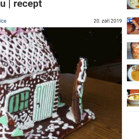
 | recept
íce
20. září 2019