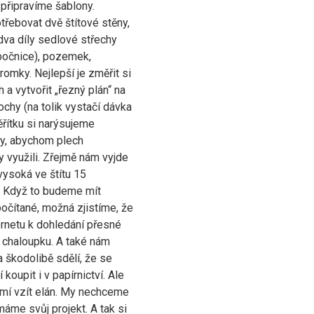
připravíme šablony.
řebovat dvě štítové stěny,
dva díly sedlové střechy
 bočnice), pozemek,
romky. Nejlepší je změřit si
h a vytvořit „řezný plán“ na
ochy (na tolik vystačí dávka
ěřítku si narýsujeme
y, abychom plech
 využili. Zřejmě nám vyjde
vysoká ve štítu 15
. Když to budeme mít
očítané, možná zjistíme, že
ernetu k dohledání přesné
 chaloupku. A také nám
 škodolibě sdělí, že se
 koupit i v papírnictví. Ale
mí vzít elán. My nechceme
máme svůj projekt. A tak si