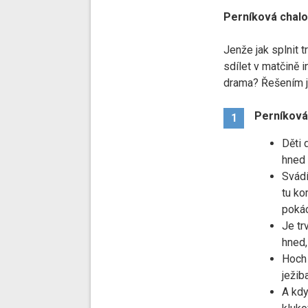
Perníková chalo
Jenže jak splnit t
sdílet v matčině 
drama? Řešením j
Perníková
1
Děti 
hned 
Svádí
tu ko
pokác
Je tr
hned,
Hoch 
ježib
A kdy