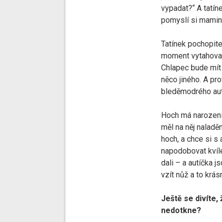
vypadat?“ A tatín
pomyslí si mamin
Tatínek pochopite
moment vytahovat
Chlapec bude mít 
něco jiného. A pro
bleděmodrého aut
Hoch má narozenin
měl na něj naladěn
hoch, a chce si s 
napodobovat kvíl
dali – a autíčka 
vzít nůž a to krá
Ještě se divíte,
nedotkne?