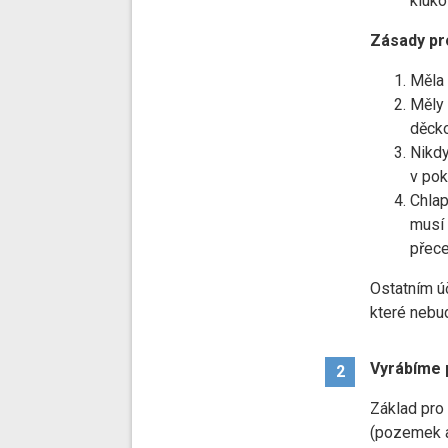
kluko
Zásady pr
Měla 
Měly 
děcko
Nikdy
v pok
Chlap
musí 
přece
Ostatním ú
které nebu
Vyrábíme 
2
Základ pro
(pozemek 