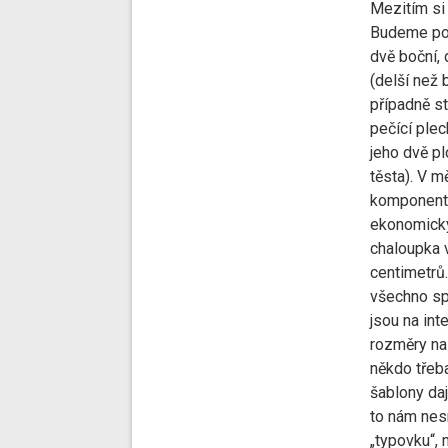
Mezitím si 
Budeme pot
dvě boční, 
(delší než
případně st
pečící plec
jeho dvě pl
těsta). V m
komponent
ekonomicky
chaloupka 
centimetrů
všechno sp
jsou na int
rozměry na
někdo třeba
šablony dají
to nám nes
„typovku“, 