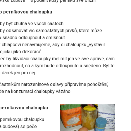
vská zábava – a podělit kusy perníku své bližní.
o perníkovou chaloupku
by být chutná ve všech částech.
by obsahovat víc samostatných prvků, které může
 snadno odloupnout a smlsnout.
 chlapcovi nenavrhujeme, aby si chaloupku „vystavil
ojíčku jako dekoraci“.
ec by likvidaci chaloupky měl mít jen ve své správě, sám
rozhodnout, co a kým bude odloupnuto a snědeno. Byl to
 dárek jen pro něj.
častníkům narozeninové oslavy připravíme pohoštění,
de na konzumaci chaloupky vázáno.
perníkovou chaloupku
 perníkovou chaloupku
a budova) se peče