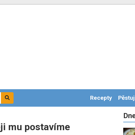
Recepty
Pěstu
Dne
ěji mu postavíme