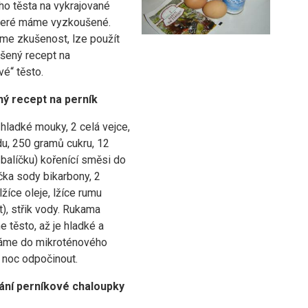
ho těsta na vykrajované
které máme vyzkoušené.
e zkušenost, lze použít
šený recept na
é“ těsto.
ý recept na perník
hladké mouky, 2 celá vejce,
du, 250 gramů cukru, 12
balíčku) kořenící směsi do
ička sody bikarbony, 2
žíce oleje, lžíce rumu
), střik vody. Rukama
 těsto, až je hladké a
Dáme do mikroténového
 noc odpočinout.
ání perníkové chaloupky