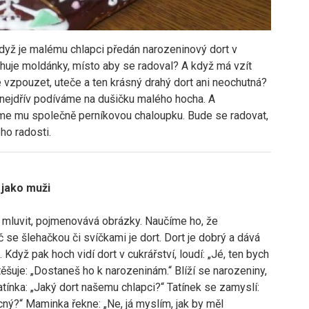
 když je malému chlapci předán narozeninový dort v
ahuje moldánky, místo aby se radoval? A když má vzít
se vzpouzet, uteče a ten krásný drahý dort ani neochutná?
 nejdřív podíváme na dušičku malého hocha. A
eme mu společně perníkovou chaloupku. Bude se radovat,
ho radosti.
í jako muži
 mluvit, pojmenovává obrázky. Naučíme ho, že
se šlehačkou či svíčkami je dort. Dort je dobrý a dává
Když pak hoch vidí dort v cukrářství, loudí: „Jé, ten bych
těšuje: „Dostaneš ho k narozeninám.“ Blíží se narozeniny,
tínka: „Jaký dort našemu chlapci?“ Tatínek se zamyslí:
ný?“ Maminka řekne: „Ne, já myslím, jak by měl