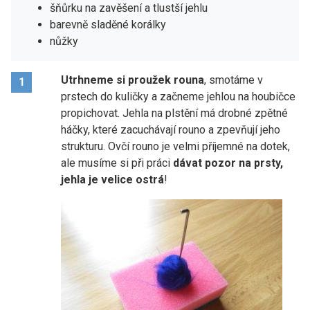
šňůrku na zavěšení a tlustší jehlu
barevně sladěné korálky
nůžky
Utrhneme si proužek rouna
, smotáme v
1
prstech do kuličky a začneme jehlou na houbičce
propichovat. Jehla na plstění má drobné zpětné
háčky, které zacuchávají rouno a zpevňují jeho
strukturu. Ovčí rouno je velmi příjemné na dotek,
ale musíme si při práci
dávat pozor na prsty,
jehla je velice ostrá
!