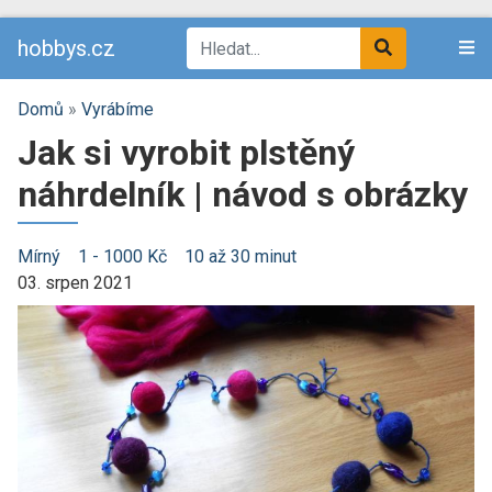
hobbys.cz
Domů
»
Vyrábíme
Jak si vyrobit plstěný
náhrdelník | návod s obrázky
Mírný
1 - 1000 Kč
10 až 30 minut
03. srpen 2021