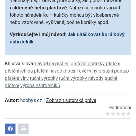
materiály, např. dřevěnými korálky, ale použít můžeme
i
skleněné nebo plastové
. Nabízí se mnoho variant
tohoto náhrdelníku – kuličky mohou být vícebarevné
nebo vzorované, vyšívané, pošité korálky apod.
Vyzkoušejte i můj návod:
Jak uháčkovat korálkový
náhrdelník
Klíčová slova:
návod na plstění
plstěné obrázky
plstění
plstění jehlou
plstění návod
plstění ovčí vlny
plstění postup
plstění vlny
ruční výrobky
ruční výrobky návody
suché
plstění
výroba náhrdelníků
Autor:
hobbys.cz
|
Zobrazit autorská práva
Hodnocení
Give it 1/5
Give it 2/5
Give it 3/5
Give it 4/5
Give it 5/5