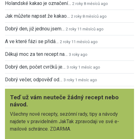
Holandské kakao je označení…
2 roky 8 měsíců ago
Jak můžete napsat že kakao…
2 roky 8 měsíců ago
Dobrý den, již jednou jsem…
2 roky 11 měsíců ago
A ve které fázi se přidá…
2 roky 11 měsíců ago
Děkuji moc za ten recept na…
3 roky ago
Dobrý den, počet cvrčků je…
3 roky 1 měsíc ago
Dobrý večer, odpověď od…
3 roky 1 měsíc ago
Teď už vám neuteče žádný recept nebo
návod.
Všechny nové recepty, sezónní rady, tipy a návody
najdete v pravidelném JakTak zpravodaji ve své e-
mailové schránce. ZDARMA.