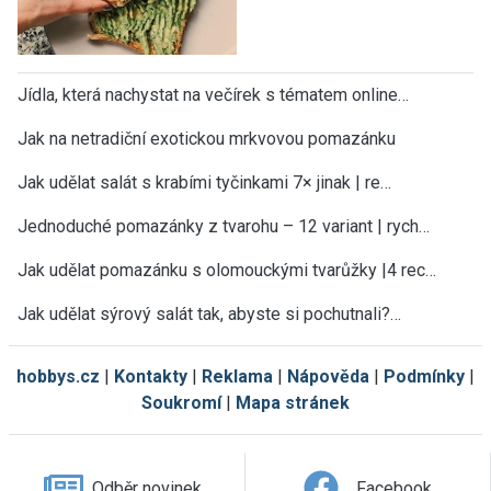
Jídla, která nachystat na večírek s tématem online…
Jak na netradiční exotickou mrkvovou pomazánku
Jak udělat salát s krabími tyčinkami 7× jinak | re…
Jednoduché pomazánky z tvarohu – 12 variant | rych…
Jak udělat pomazánku s olomouckými tvarůžky |4 rec…
Jak udělat sýrový salát tak, abyste si pochutnali?…
hobbys.cz
|
Kontakty
|
Reklama
|
Nápověda
|
Podmínky
|
Soukromí
|
Mapa stránek
Odběr novinek
Facebook