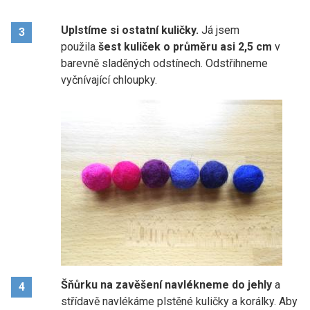
Uplstíme si ostatní kuličky.
Já jsem
3
použila
šest kuliček o průměru asi 2,5 cm
v
barevně sladěných odstínech. Odstřihneme
vyčnívající chloupky.
Šňůrku na zavěšení navlékneme do jehly
a
4
střídavě navlékáme plstěné kuličky a korálky. Aby