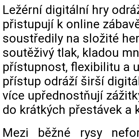
Ležérní digitální hry odráž
přistupují k online zábavě
soustředily na složité h
soutěživý tlak, kladou m
přístupnost, flexibilitu a
přístup odráží širší digitá
více upřednostňují zážitky
do krátkých přestávek a 
Mezi běžné rysy neform