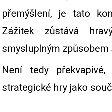
přemýšlení, je tato kom
Zážitek zůstává hrav
smysluplným způsobem s
Není tedy překvapivé, 
strategické hry jako souč