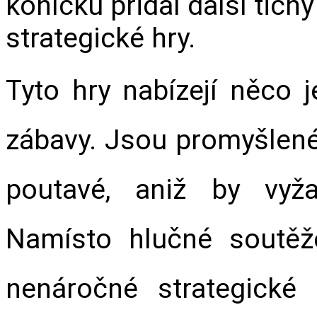
koníčků přidal další tich
strategické hry.
Tyto hry nabízejí něco j
zábavy. Jsou promyšlené, 
poutavé, aniž by vyža
Namísto hlučné soutěže
nenáročné strategické 