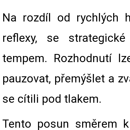
Na rozdíl od rychlých he
reflexy, se strategick
tempem. Rozhodnutí lze
pauzovat, přemýšlet a zva
se cítili pod tlakem.
Tento posun směrem k p