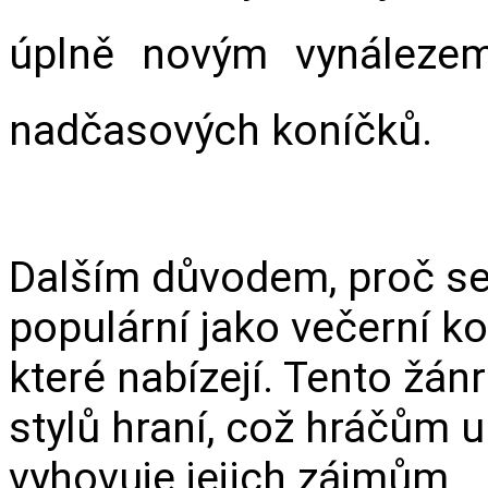
úplně novým vynálezem
nadčasových koníčků.
Dalším důvodem, proč se s
populární jako večerní kon
které nabízejí. Tento žán
stylů hraní, což hráčům u
vyhovuje jejich zájmům.