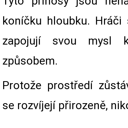
Tyto přínosy jsou nená
koníčku hloubku. Hráči s
zapojují svou mysl k
způsobem.
Protože prostředí zůstá
se rozvíjejí přirozeně, ni