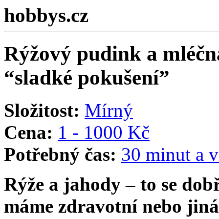
hobbys.cz
Rýžový pudink a mléčn
“sladké pokušení”
Složitost:
Mírný
Cena:
1 - 1000 Kč
Potřebný čas:
30 minut a v
Rýže a jahody – to se do
máme zdravotní nebo jiná