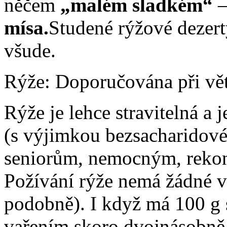
něčem
„malém sladkém“
–
mísa.
Studené rýžové dezert
všude.
Rýže: Doporučována při vět
Rýže je lehce stravitelná a 
(s výjimkou bezsacharidové
seniorům, nemocným, rekon
Požívání rýže nemá žádné v
podobně). I když má 100 g 
vařením skoro dvojnásobně n