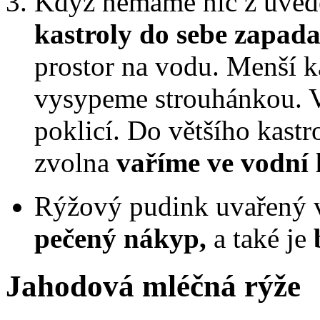
Když nemáme nic z uved
kastroly do sebe zapada
prostor na vodu. Menší 
vysypeme strouhánkou. V
poklicí. Do většího kast
zvolna
vaříme ve vodní 
Rýžový pudink uvařený v
pečený nákyp,
a také je
Jahodová mléčná rýže