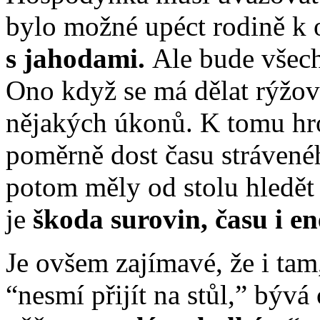
bylo možné upéct rodině k
s jahodami.
Ale bude všech
Ono když se má dělat rýžov
nějakých úkonů. K tomu hr
poměrně dost času strávenéh
potom měly od stolu hledět 
je
škoda surovin, času i en
Je ovšem zajímavé, že i tam
“nesmí přijít na stůl,” býv