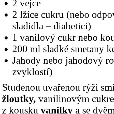
2 vejce
2 lžíce cukru (nebo odpo
sladidla – diabetici)
1 vanilový cukr nebo ko
200 ml sladké smetany ke
Jahody nebo jahodový ro
zvyklostí)
Studenou uvařenou rýži sm
žloutky,
vanilinovým cukre
z kousku
vanilky
a se dvě