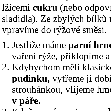
lžícemi
cukru
(nebo odpoví
sladidla). Ze zbylých bílků
vpravíme do rýžové směsi.
Jestliže máme
parní hrne
vaření rýže, přiklopíme 
Kdybychom měli klasic
pudinku,
vytřeme ji dob
strouhánkou, vlijeme hm
v páře.