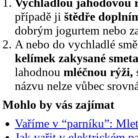
Vychladlou jahodovou r
případě ji
štědře doplní
dobrým jogurtem nebo z
A nebo do vychladlé smě
kelímek zakysané smet
lahodnou
mléčnou rýži,
názvu nelze vůbec srovná
Mohlo by vás zajímat
Vaříme v “parníku”: Mlet
Jak vařit v elektrickém p