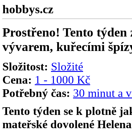
hobbys.cz
Prostřeno! Tento týden 
vývarem, kuřecími špí
Složitost:
Složité
Cena:
1 - 1000 Kč
Potřebný čas:
30 minut a v
Tento týden se k plotně j
mateřské dovolené Helena