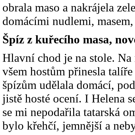
obrala maso a nakrájela ze
domácími nudlemi, masem, z
Špíz z kuřecího masa, no
Hlavní chod je na stole. Na
všem hostům přinesla talíře
špízům udělala domácí, podá
jistě hosté ocení. I Helena 
se mi nepodařila tatarská 
bylo křehčí, jemnější a neb