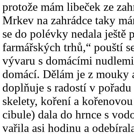
protože mám libeček ze zahr
Mrkev na zahrádce taky mám,
se do polévky nedala ještě 
farmářských trhů,“ pouští s
vývaru s domácími nudlemi
domácí. Dělám je z mouky a 
doplňuje s radostí v pořadu
skelety, koření a kořenovou 
cibule) dala do hrnce s vodo
vařila asi hodinu a odebíral