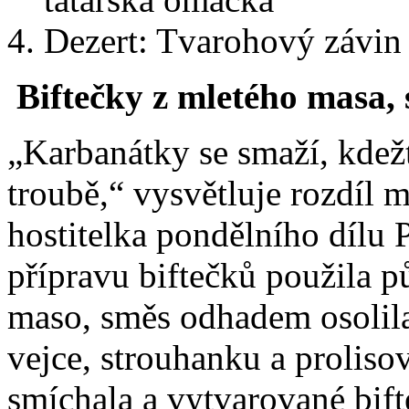
Dezert: Tvarohový závin
Biftečky z mletého masa,
„Karbanátky se smaží, kdežt
troubě,“ vysvětluje rozdíl 
hostitelka pondělního dílu
přípravu biftečků použila p
maso, směs odhadem osolila 
vejce, strouhanku a prolis
smíchala a vytvarované bift