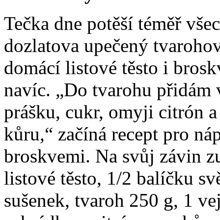
Tečka dne potěší téměř všec
dozlatova upečený tvarohov
domácí listové těsto i bros
navíc. „Do tvarohu přidám 
prášku, cukr, omyji citrón 
kůru,“ začíná recept pro ná
broskvemi. Na svůj závin z
listové těsto, 1/2 balíčku 
sušenek, tvaroh 250 g, 1 ve