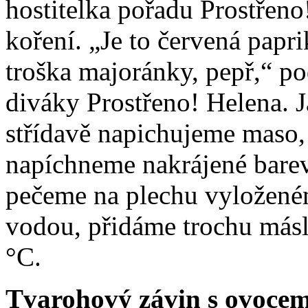
hostitelka pořadu Prostřeno
koření. „Je to červená papri
troška majoránky, pepř,“ pod
diváky Prostřeno! Helena. J
střídavě napichujeme maso, 
napíchneme nakrájené barev
pečeme na plechu vyložené
vodou, přidáme trochu másl
°C.
Tvarohový závin s ovoce