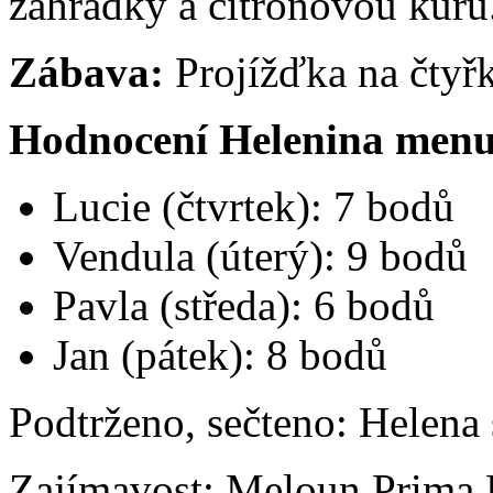
zahrádky a citrónovou kůru
Zábava:
Projížďka na čtyřk
Hodnocení Helenina menu
Lucie (čtvrtek): 7 bodů
Vendula (úterý): 9 bodů
Pavla (středa): 6 bodů
Jan (pátek): 8 bodů
Podtrženo, sečteno: Helena
Zajímavost: Meloun Prima P