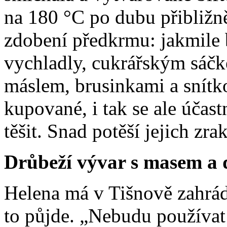
na 180 °C po dubu přibližně
zdobení předkrmu: jakmile 
vychladly, cukrářským sáč
máslem, brusinkami a snítko
kupované, i tak se ale účast
těšit. Snad potěší jejich zrak
Drůbeží vývar s masem a
Helena má v Tišnově zahrádk
to půjde. „Nebudu používat 