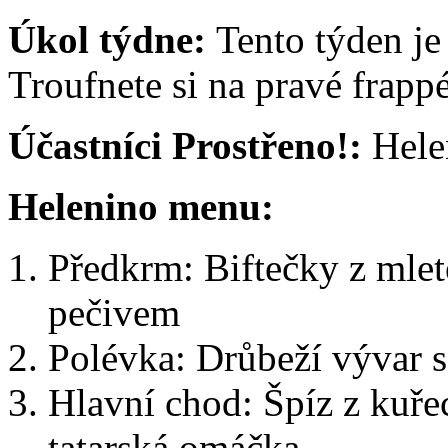
Úkol týdne:
Tento týden je
Troufnete si na pravé frap
Účastníci Prostřeno!:
Helen
Helenino menu:
Předkrm: Biftečky z mlet
pečivem
Polévka: Drůbeží vývar 
Hlavní chod: Špíz z kuře
tatarská omáčka